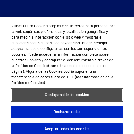
Sobre Vithas
Vithas utiliza Cookies propias y de terceros para personalizar
la web según sus preferencias y localización geográfica y
Quiénes somos
para medir la interacción con el sitio web y mostrarle
publicidad según su perfil de navegación. Puede denegar,
Trabajar en Vithas
aceptar su uso o configurarlas con los correspondientes
botones. Puede acceder a la información completa sobre
Teléfono Cita Médica
nuestras Cookies y configurar el consentimiento a través de
la Política de Cookies (también accesible desde el pie de
Teléfono Atención al Cliente
página). Alguna de las Cookies podría suponer una
transferencia de datos fuera del EEE (más información en la
Política de seguridad y salud en el trabajo
Política de Cookies).
Conoce a Supervita
Configuración de cookies
Rechazar todas
Aviso Legal
Política de cookies
Política de privacidad
Mapa web
Protección de datos
Aceptar todas las cookies
Descargar App
Pedir cita
© 2026 Vithas. Todos los derechos reservados.