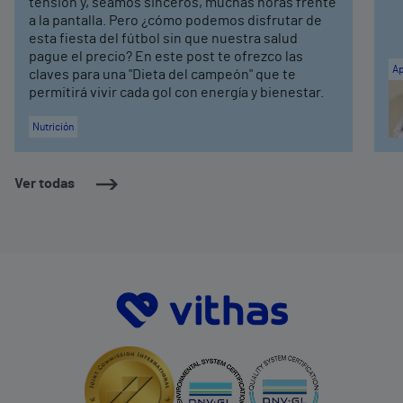
tensión y, seamos sinceros, muchas horas frente
a la pantalla. Pero ¿cómo podemos disfrutar de
esta fiesta del fútbol sin que nuestra salud
pague el precio? En este post te ofrezco las
Ap
claves para una "Dieta del campeón" que te
permitirá vivir cada gol con energía y bienestar.
Nutrición
Ver todas