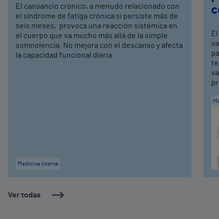
El cansancio crónico, a menudo relacionado con
c
el síndrome de fatiga crónica si persiste más de
seis meses, provoca una reacción sistémica en
El
el cuerpo que va mucho más allá de la simple
va
somnolencia. No mejora con el descanso y afecta
pa
la capacidad funcional diaria
te
va
pr
Me
Medicina Interna
Ver todas