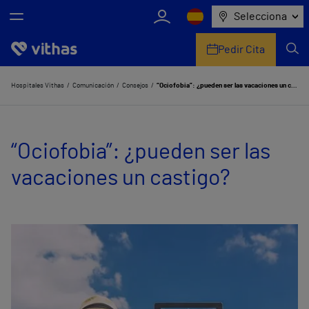
Selecciona
Pedir Cita
Nosotros
Hospitales Vithas
Comunicación
Consejos
“Ociofobia”: ¿pueden ser las vacaciones un castigo?
Centros
“Ociofobia”: ¿pueden ser las
Servicios de salud
vacaciones un castigo?
Equipo médico y asistencial
Información útil
Comunicación