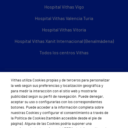
Hospital Vithas Vigo
Hospital Vithas Valencia Turia
Hospital Vithas Vitoria
Hospital Vithas Xanit Internacional (Benalmádena)
Todos los centros Vithas
Sobre Vithas
Vithas utiliza Cookies propias y de terceros para personalizar
la web según sus preferencias y localización geográfica y
Quiénes somos
para medir la interacción con el sitio web y mostrarle
publicidad según su perfil de navegación. Puede denegar,
Trabajar en Vithas
aceptar su uso o configurarlas con los correspondientes
botones. Puede acceder a la información completa sobre
Teléfono Cita Médica
nuestras Cookies y configurar el consentimiento a través de
la Política de Cookies (también accesible desde el pie de
Teléfono Atención al Cliente
página). Alguna de las Cookies podría suponer una