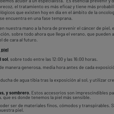
bemos acudir a un especialista. “Es esencial prevenir y 
precoz, el tratamiento es más eficaz y tiene más probabil
ógicos que existen hoy en día en el ámbito de la oncolog
i se encuentra en una fase temprana.
en nuestra mano a la hora de prevenir el cáncer de pie
ión, sobre todo ahora que llega el verano, que pueden ay
 de cara al futuro.
 piel
 sol
, sobre todo entre las 12:00 y las 16:00 horas.
de manera generosa, media hora antes de cada exposición
ducha de agua tibia tras la exposición al sol, y utilizar 
as, y sombrero.
Estos accesorios son imprescindibles par
a, que es donde tenemos la piel más sensible.
poder ser de materiales finos, cómodos y transpirables.
uestra piel.