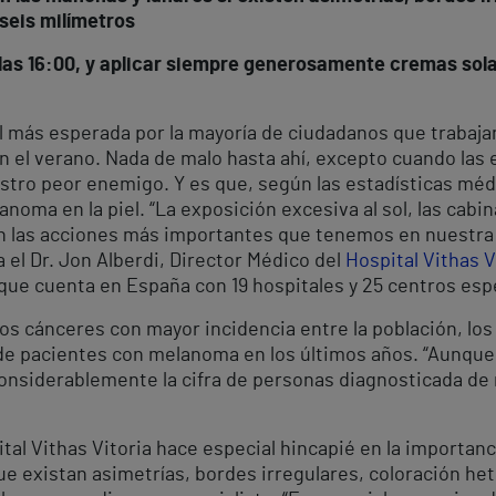
seis milímetros
 y las 16:00, y aplicar siempre generosamente cremas sol
al más esperada por la mayoría de ciudadanos que trabaja
en el verano. Nada de malo hasta ahí, excepto cuando las
uestro peor enemigo. Y es que, según las estadísticas mé
anoma en la piel. “La exposición excesiva al sol, las cab
n las acciones más importantes que tenemos en nuestra
a el Dr. Jon Alberdi, Director Médico del
Hospital Vithas V
que cuenta en España con 19 hospitales y 25 centros esp
s cánceres con mayor incidencia entre la población, los
e pacientes con melanoma en los últimos años. “Aunque el
nsiderablemente la cifra de personas diagnosticada de 
ital Vithas Vitoria hace especial hincapié en la importa
que existan asimetrías, bordes irregulares, coloración h