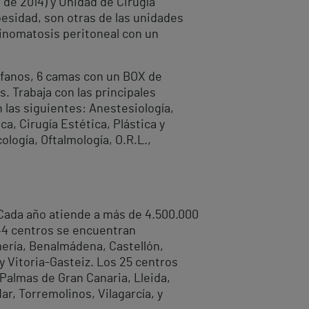
 de 2014) y Unidad de Cirugía
besidad, son otras de las unidades
cinomatosis peritoneal con un
rófanos, 6 camas con un BOX de
. Trabaja con las principales
 las siguientes: Anestesiología,
ca, Cirugía Estética, Plástica y
ología, Oftalmología, O.R.L.,
. Cada año atiende a más de 4.500.000
44 centros se encuentran
lmería, Benalmádena, Castellón,
 y Vitoria-Gasteiz. Los 25 centros
 Palmas de Gran Canaria, Lleida,
ar, Torremolinos, Vilagarcía, y