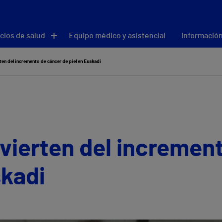
cios de salud
Equipo médico y asistencial
Información
en del incremento de cáncer de piel en Euskadi
vierten del incremen
skadi