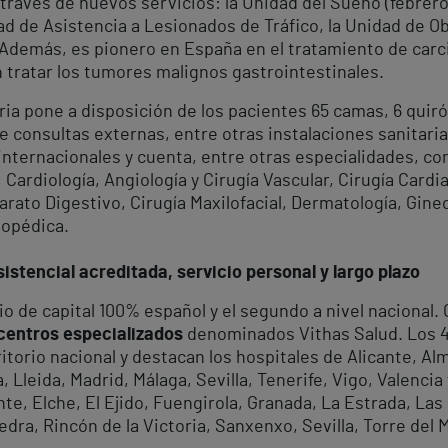
través de nuevos servicios: la Unidad del Sueño (febrero
dad de Asistencia a Lesionados de Tráfico, la Unidad de O
. Además, es pionero en España en el tratamiento de car
 tratar los tumores malignos gastrointestinales.
oria pone a disposición de los pacientes 65 camas, 6 qui
 consultas externas, entre otras instalaciones sanitarias
nternacionales y cuenta, entre otras especialidades, con
Cardiología, Angiología y Cirugía Vascular, Cirugía Cardia
rato Digestivo, Cirugía Maxilofacial, Dermatología, Ginec
topédica.
istencial acreditada, servicio personal y largo plazo
io de capital 100% español y el segundo a nivel nacional
 centros especializados
denominados Vithas Salud. Los 
rritorio nacional y destacan los hospitales de Alicante, A
Lleida, Madrid, Málaga, Sevilla, Tenerife, Vigo, Valencia
te, Elche, El Ejido, Fuengirola, Granada, La Estrada, Las
dra, Rincón de la Victoria, Sanxenxo, Sevilla, Torre del M