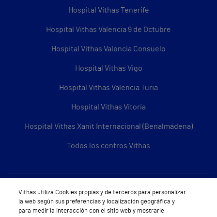
Hospital Vithas Tenerife
Hospital Vithas Valencia 9 de Octubre
Hospital Vithas Valencia Consuelo
Hospital Vithas Vigo
Hospital Vithas Valencia Turia
Hospital Vithas Vitoria
Hospital Vithas Xanit Internacional (Benalmádena)
Todos los centros Vithas
Sobre Vithas
Vithas utiliza Cookies propias y de terceros para personalizar
la web según sus preferencias y localización geográfica y
Quiénes somos
para medir la interacción con el sitio web y mostrarle