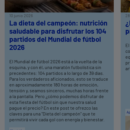
10 junio 2026
28
La dieta del campeón: nutrición
¿
saludable para disfrutar los 104
p
partidos del Mundial de fútbol
El
2026
co
eq
El Mundial de fútbol 2026 está a la vuelta de la
pr
esquina, y con él, una maratón futbolística sin
ar
precedentes: 104 partidos a lo largo de 39 días.
Para los verdaderos aficionados, esto se traduce
en aproximadamente 180 horas de emoción,
tensión y, seamos sinceros, muchas horas frente
a la pantalla. Pero ¿cómo podemos disfrutar de
esta fiesta del fútbol sin que nuestra salud
pague el precio? En este post te ofrezco las
Ap
claves para una "Dieta del campeón" que te
permitirá vivir cada gol con energía y bienestar.