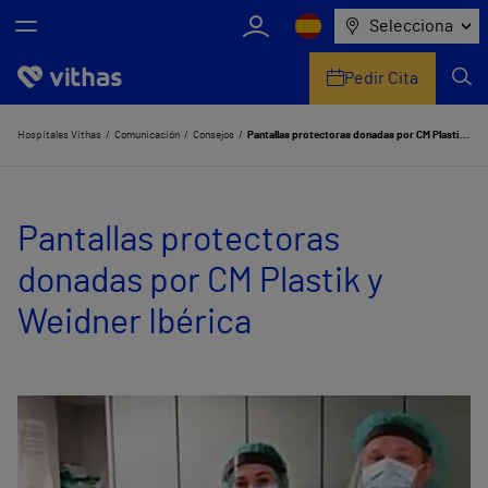
Selecciona
Pedir Cita
Nosotros
Hospitales Vithas
Comunicación
Consejos
Pantallas protectoras donadas por CM Plastik y Weidner Ibérica
Centros
Pantallas protectoras
Servicios de salud
donadas por CM Plastik y
Equipo médico y asistencial
Weidner Ibérica
Información útil
Comunicación