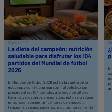
10 junio 2026
28
La dieta del campeón: nutrición
¿
saludable para disfrutar los 104
p
partidos del Mundial de fútbol
El
2026
co
eq
El Mundial de fútbol 2026 está a la vuelta de la
pr
esquina, y con él, una maratón futbolística sin
ar
precedentes: 104 partidos a lo largo de 39 días.
Para los verdaderos aficionados, esto se traduce
en aproximadamente 180 horas de emoción,
tensión y, seamos sinceros, muchas horas frente