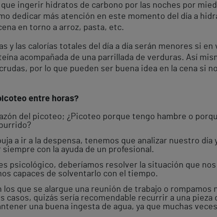
ue ingerir hidratos de carbono por las noches por mied
imo dedicar más atención en este momento del día a hidr
cena en torno a arroz, pasta, etc.
y las calorías totales del día a día serán menores si en 
eína acompañada de una parrillada de verduras. Así mis
rudas, por lo que pueden ser buena idea en la cena si n
 picoteo entre horas?
azón del picoteo; ¿Picoteo porque tengo hambre o porqu
burrido?
puja a ir a la despensa, tenemos que analizar nuestro dí
siempre con la ayuda de un profesional.
es psicológico, deberíamos resolver la situación que nos
mos capaces de solventarlo con el tiempo.
los que se alargue una reunión de trabajo o rompamos n
s casos, quizás sería recomendable recurrir a una pieza 
antener una buena ingesta de agua, ya que muchas veces