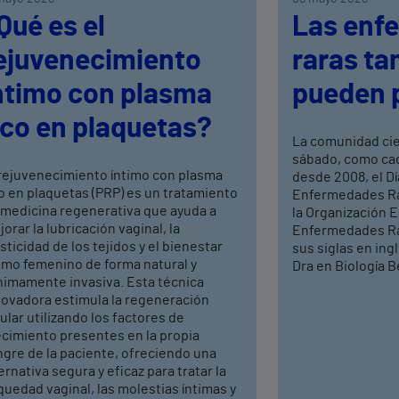
Qué es el
Las enf
ejuvenecimiento
raras ta
ntimo con plasma
pueden 
ico en plaquetas?
La comunidad ci
sábado, como cad
 rejuvenecimiento íntimo con plasma
desde 2008, el Dí
o en plaquetas (PRP) es un tratamiento
Enfermedades Rar
 medicina regenerativa que ayuda a
la Organización 
orar la lubricación vaginal, la
Enfermedades Ra
sticidad de los tejidos y el bienestar
sus siglas en ing
timo femenino de forma natural y
Dra en Biología Be
nimamente invasiva. Esta técnica
novadora estimula la regeneración
ular utilizando los factores de
ecimiento presentes en la propia
ngre de la paciente, ofreciendo una
ernativa segura y eficaz para tratar la
uedad vaginal, las molestias íntimas y