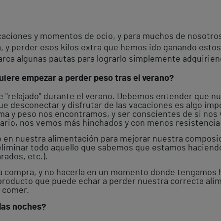
acaciones y momentos de ocio, y para muchos de nosotros
a, y perder esos kilos extra que hemos ido ganando estos
marca algunas pautas para lograrlo simplemente adquirien
iere empezar a perder peso tras el verano?
se "relajado" durante el verano. Debemos entender que 
ue desconectar y disfrutar de las vacaciones es algo im
ma y peso nos encontramos, y ser conscientes de si nos v
trario, nos vemos más hinchados y con menos resistencia 
 en nuestra alimentación para mejorar nuestra composici
eliminar todo aquello que sabemos que estamos haciendo
rados, etc.).
e la compra, y no hacerla en un momento donde tengamos 
 producto que puede echar a perder nuestra correcta alim
 comer.
 las noches?