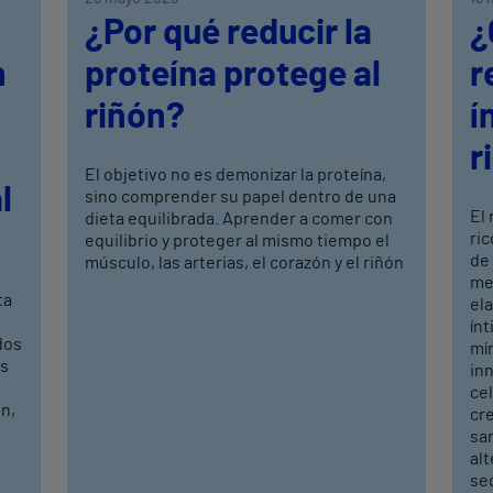
¿Por qué reducir la
¿
n
proteína protege al
r
riñón?
í
r
El objetivo no es demonizar la proteína,
l
sino comprender su papel dentro de una
El
dieta equilibrada. Aprender a comer con
ric
equilibrio y proteger al mismo tiempo el
de
músculo, las arterias, el corazón y el riñón
mej
ta
ela
ín
dos
mí
os
in
cel
n,
cr
sa
alt
seq