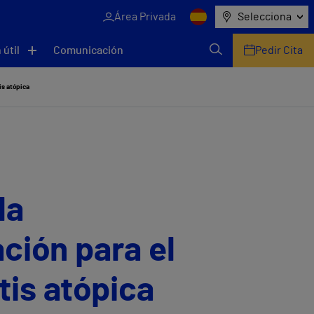
Área Privada
Selecciona
 útil
Comunicación
Pedir Cita
is atópica
la
ción para el
tis atópica