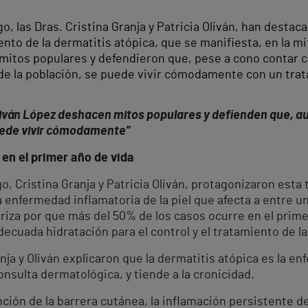
o, las Dras. Cristina Granja y Patricia Oliván, han desta
ento de la dermatitis atópica, que se manifiesta, en la m
 mitos populares y defendieron que, pese a cono contar c
o de la población, se puede vivir cómodamente con un tr
Oliván López deshacen mitos populares y defienden que, a
ede vivir cómodamente”
 en el primer año de vida
go, Cristina Granja y Patricia Oliván, protagonizaron esta
 enfermedad inflamatoria de la piel que afecta a entre un
iza por que más del 50% de los casos ocurre en el prime
decuada hidratación para el control y el tratamiento de 
nja y Oliván explicaron que la dermatitis atópica es la 
onsulta dermatológica, y tiende a la cronicidad.
nción de la barrera cutánea, la inflamación persistente de