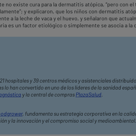
 no existe cura para la dermatitis atópica, “pero con e
damente”; y explicaron, que los niños con dermatitis ató
nte a la leche de vaca y el huevo, y señalaron que actua
taria es un factor etiológico o simplemente se asocia a la 
21 hospitales y 39 centros médicos y asistenciales distribuid
 lo han convertido en uno de los líderes de la sanidad españ
agnóstica
y la central de compras
PlazaSalud
.
odgrower
, fundamenta su estrategia corporativa en la calid
ción y la innovación y el compromiso social y medioambiental