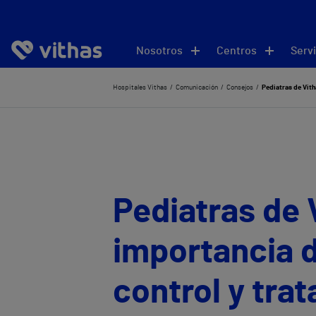
Nosotros
Centros
Servi
Hospitales Vithas
Comunicación
Consejos
Pediatras de Vith
Pediatras de 
importancia d
control y tra