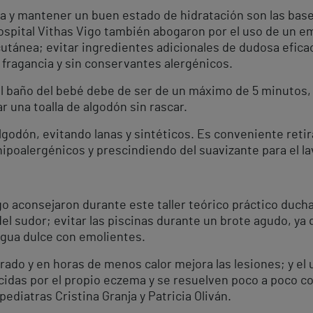
ea y mantener un buen estado de hidratación son las bas
ospital Vithas Vigo también abogaron por el uso de un e
cutánea; evitar ingredientes adicionales de dudosa efica
 fragancia y sin conservantes alergénicos.
 el baño del bebé debe de ser de un máximo de 5 minutos,
r una toalla de algodón sin rascar.
godón, evitando lanas y sintéticos. Es conveniente retirar
ipoalergénicos y prescindiendo del suavizante para el la
go aconsejaron durante este taller teórico práctico ducha
 del sudor; evitar las piscinas durante un brote agudo, ya 
agua dulce con emolientes.
rado y en horas de menos calor mejora las lesiones; y el
cidas por el propio eczema y se resuelven poco a poco c
pediatras Cristina Granja y Patricia Oliván.