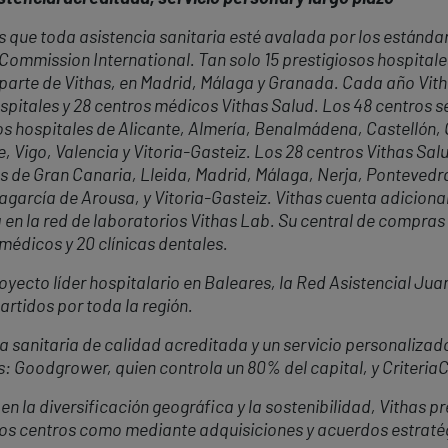
 que toda asistencia sanitaria esté avalada por los estándar
t Commission International. Tan solo 15 prestigiosos hospital
 parte de Vithas, en Madrid, Málaga y Granada. Cada año Vit
spitales y 28 centros médicos Vithas Salud. Los 48 centros se
 los hospitales de Alicante, Almería, Benalmádena, Castelló
e, Vigo, Valencia y Vitoria-Gasteiz. Los 28 centros Vithas Sal
 de Gran Canaria, Lleida, Madrid, Málaga, Nerja, Pontevedra
Vilagarcía de Arousa, y Vitoria-Gasteiz. Vithas cuenta adicio
en la red de laboratorios Vithas Lab. Su central de compras 
 médicos y 20 clínicas dentales.
oyecto líder hospitalario en Baleares, la Red Asistencial Jua
rtidos por toda la región.
 sanitaria de calidad acreditada y un servicio personalizado
s: Goodgrower, quien controla un 80% del capital, y Criteria
 la diversificación geográfica y la sostenibilidad, Vithas p
vos centros como mediante adquisiciones y acuerdos estraté