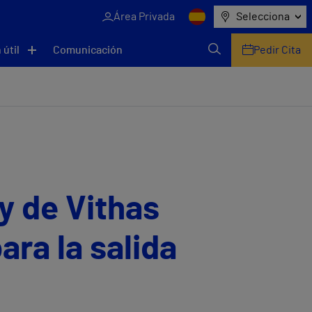
Área Privada
Selecciona
 útil
Comunicación
Pedir Cita
 y de Vithas
ra la salida