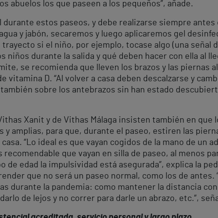
os abuelos los que paseen a los pequeños”, añade.
urante estos paseos, y debe realizarse siempre antes de s
agua y jabón, secaremos y luego aplicaremos gel desinf
l trayecto si el niño, por ejemplo, tocase algo (una señal 
 niños durante la salida y qué deben hacer con ella al lleg
rmite, se recomienda que lleven los brazos y las piernas 
n de vitamina D. “Al volver a casa deben descalzarse y ca
también sobre los antebrazos sin han estado descubiert
 Vithas Xanit y de Vithas Málaga insisten también en que
y amplias, para que, durante el paseo, estiren las piernas
 casa. “Lo ideal es que vayan cogidos de la mano de un a
recomendable que vayan en silla de paseo, al menos part
o de edad la impulsividad está asegurada”, explica la pe
der que no será un paseo normal, como los de antes. “A
das durante la pandemia: como mantener la distancia con 
rlo de lejos y no correr para darle un abrazo, etc.”, seña
tencial acreditada, servicio personal y largo plazo