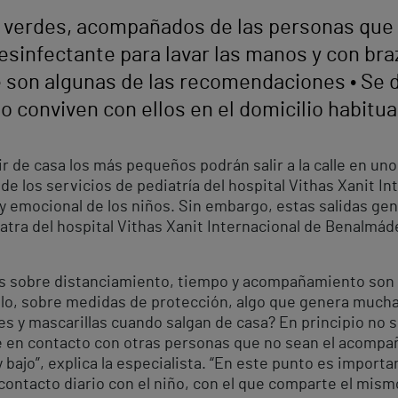
y verdes, acompañados de las personas que 
desinfectante para lavar las manos y con bra
e son algunas de las recomendaciones • Se d
o conviven con ellos en el domicilio habitua
 de casa los más pequeños podrán salir a la calle en unos 
 los servicios de pediatría del hospital Vithas Xanit Int
co y emocional de los niños. Sin embargo, estas salidas 
iatra del hospital Vithas Xanit Internacional de Benalmád
s sobre distanciamiento, tiempo y acompañamiento son 
lo, sobre medidas de protección, algo que genera mucha
s y mascarillas cuando salgan de casa? En principio no s
 en contacto con otras personas que no sean el acompañ
bajo”, explica la especialista. “En este punto es import
ontacto diario con el niño, con el que comparte el mismo