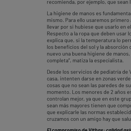
recomienda, por ejemplo, que sean l
La higiene de manos es fundamental d
mismo. Para ello usaremos primero 
llevar por si hubiese que usarlo en e
Respecto a la ropa que deben usar los
explica que, si la temperatura lo pe
los beneficios del sol y la absorció
nuevo una buena higiene de manos, 
completa”, matiza la especialista.
Desde los servicios de pediatría de
casa, intenten darse en zonas verdes 
cosas que no sean las paredes de su
momento. Los menores de 2 años es 
controlan mejor, ya que en este grup
sean más mayores tienen que compren
que explicarle las normas estableci
cruzamos con un amigo hay que saluda
El compromiso de Vithas: calidad asis