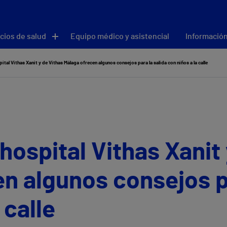
cios de salud
Equipo médico y asistencial
Información
ital Vithas Xanit y de Vithas Málaga ofrecen algunos consejos para la salida con niños a la calle
hospital Vithas Xanit
n algunos consejos pa
 calle