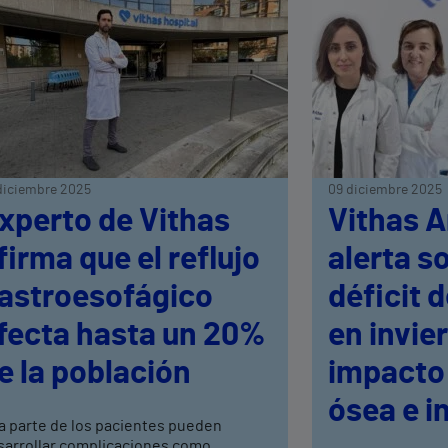
diciembre 2025
09 diciembre 2025
xperto de Vithas
Vithas A
firma que el reflujo
alerta s
astroesofágico
déficit 
fecta hasta un 20%
en invie
e la población
impacto 
ósea e i
a parte de los pacientes pueden
sarrollar complicaciones como