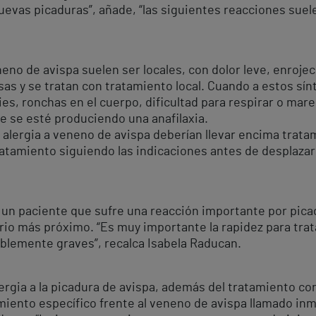
uevas picaduras”, añade, “las siguientes reacciones suel
no de avispa suelen ser locales, con dolor leve, enrojec
sas y se tratan con tratamiento local. Cuando a estos 
ies, ronchas en el cuerpo, dificultad para respirar o mar
e se esté produciendo una anafilaxia.
 alergia a veneno de avispa deberían llevar encima trata
tamiento siguiendo las indicaciones antes de desplazarse
un paciente que sufre una reacción importante por picad
tario más próximo. “Es muy importante la rapidez para trat
iblemente graves”, recalca Isabela Raducan.
ergia a la picadura de avispa, además del tratamiento co
miento específico frente al veneno de avispa llamado in