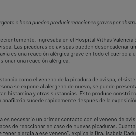
arganta o boca pueden producir reacciones graves por obstruc
ecientemente, ingresaba en el Hospital Vithas Valencia 
vispa. Las picaduras de avispas pueden desencadenar un 
laxia es una reacción alérgica grave en todo el cuerpo a
sionar una reacción alérgica.
tancia como el veneno de la picadura de avispa, el sist
ersona se expone al alérgeno de nuevo, se puede presenta
an histamina y otras sustancias. Esto produce constricció
a anafilaxia sucede rápidamente después de la exposició
a es necesario un primer contacto con el veneno de avisp
ces de reaccionar en caso de nuevas picaduras. Cuanta
 tener alergia a ese veneno”, explica la Dra. Isabela Radu