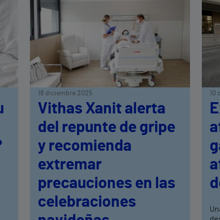
18 diciembre 2025
10 
u
Vithas Xanit alerta
E
del repunte de gripe
a
?
y recomienda
g
extremar
a
precauciones en las
d
celebraciones
Un
de