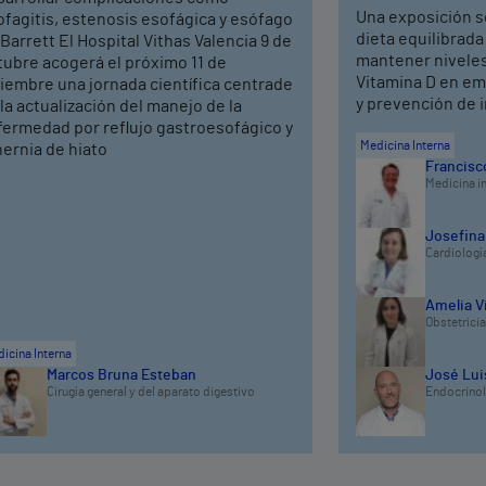
Una exposición s
fagitis, estenosis esofágica y esófago
dieta equilibrada
Barrett El Hospital Vithas Valencia 9 de
mantener niveles
tubre acogerá el próximo 11 de
Vitamina D en em
iembre una jornada científica centrade
y prevención de 
la actualización del manejo de la
fermedad por reflujo gastroesofágico y
Medicina Interna
hernia de hiato
Francisco
Medicina i
Josefina
Cardiologí
Amelia V
Obstetricia
icina Interna
Marcos Bruna Esteban
José Luis
Cirugía general y del aparato digestivo
Endocrinolo