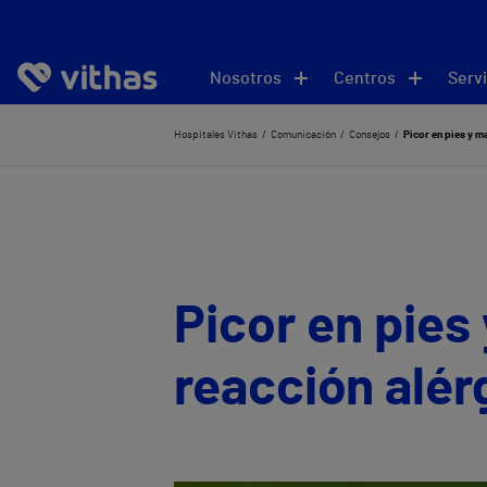
Nosotros
Centros
Servi
Hospitales Vithas
Comunicación
Consejos
Picor en pies y m
Picor en pies
reacción alér