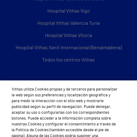
Hospital Vithas Vigo
Hospital Vithas Valencia Turia
Hospital Vithas Vitoria
Hospital Vithas Xanit Internacional (Benalmádena)
Todos los centros Vithas
Sobre Vithas
Vithas utiliza Cookies propias y de terceros para personalizar
la web según sus preferencias y localización geográfica y
Quiénes somos
para medir la interacción con el sitio web y mostrarle
publicidad según su perfil de navegación. Puede denegar,
Trabajar en Vithas
aceptar su uso o configurarlas con los correspondientes
botones. Puede acceder a la información completa sobre
Teléfono Cita Médica
nuestras Cookies y configurar el consentimiento a través de
la Política de Cookies (también accesible desde el pie de
Teléfono Atención al Cliente
página). Alguna de las Cookies podría suponer una