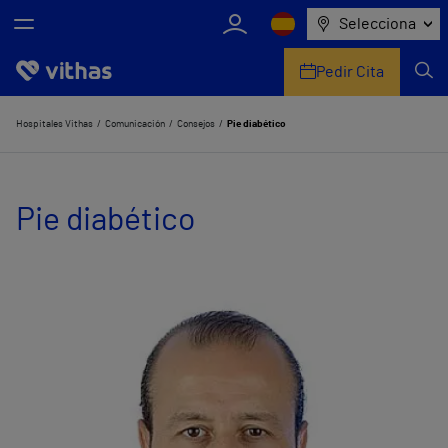
Selecciona
Pedir Cita
Nosotros
Hospitales Vithas
Comunicación
Consejos
Pie diabético
Centros
Pie diabético
Servicios de salud
Equipo médico y asistencial
Información útil
Comunicación