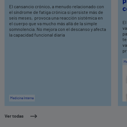
p
El cansancio crónico, a menudo relacionado con
c
el síndrome de fatiga crónica si persiste más de
seis meses, provoca una reacción sistémica en
El
el cuerpo que va mucho más allá de la simple
va
somnolencia. No mejora con el descanso y afecta
pa
la capacidad funcional diaria
te
va
pr
Me
Medicina Interna
Ver todas