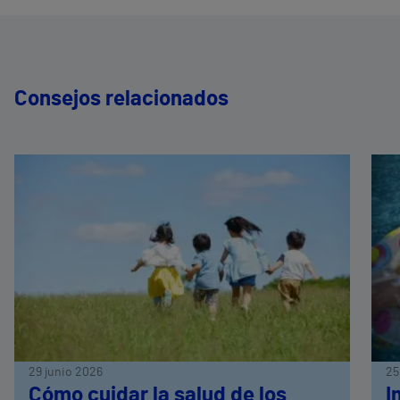
Consejos relacionados
29 junio 2026
25
Cómo cuidar la salud de los
I