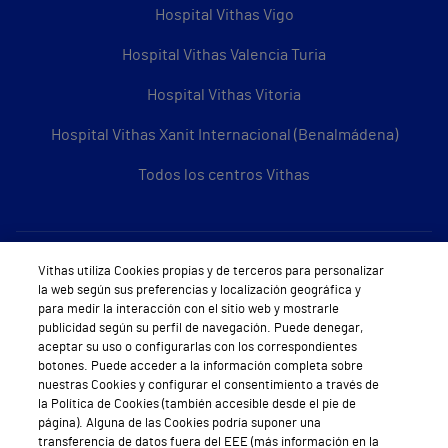
Hospital Vithas Vigo
Hospital Vithas Valencia Turia
Hospital Vithas Vitoria
Hospital Vithas Xanit Internacional (Benalmádena)
Todos los centros Vithas
Sobre Vithas
Vithas utiliza Cookies propias y de terceros para personalizar
la web según sus preferencias y localización geográfica y
Quiénes somos
para medir la interacción con el sitio web y mostrarle
publicidad según su perfil de navegación. Puede denegar,
Trabajar en Vithas
aceptar su uso o configurarlas con los correspondientes
botones. Puede acceder a la información completa sobre
Teléfono Cita Médica
nuestras Cookies y configurar el consentimiento a través de
la Política de Cookies (también accesible desde el pie de
Teléfono Atención al Cliente
página). Alguna de las Cookies podría suponer una
transferencia de datos fuera del EEE (más información en la