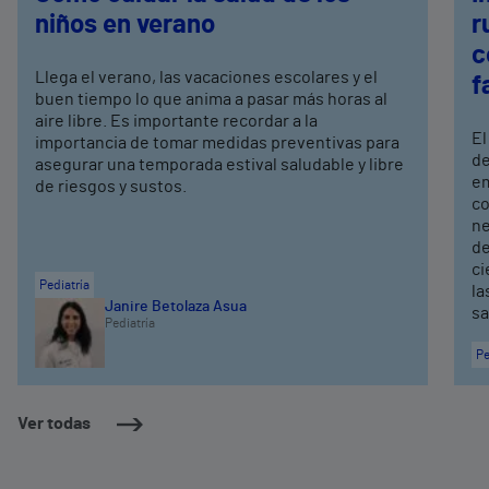
niños en verano
r
c
Llega el verano, las vacaciones escolares y el
f
buen tiempo lo que anima a pasar más horas al
aire libre. Es importante recordar a la
El
importancia de tomar medidas preventivas para
de
asegurar una temporada estival saludable y libre
em
de riesgos y sustos.
co
ne
de
ci
Pediatría
la
Janire Betolaza Asua
sa
Pediatría
Pe
Ver todas