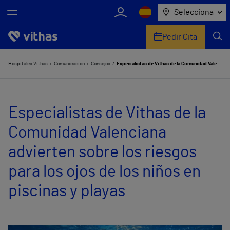
Selecciona
Pedir Cita
Nosotros
Hospitales Vithas
Comunicación
Consejos
Especialistas de Vithas de la Comunidad Valenciana advierten sobre los riesgos para los ojos de los niños en piscinas y playas
Centros
Especialistas de Vithas de la
Servicios de salud
Comunidad Valenciana
Equipo médico y asistencial
advierten sobre los riesgos
Información útil
para los ojos de los niños en
Comunicación
piscinas y playas