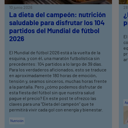
10 junio 2026
28
La dieta del campeón: nutrición
¿
saludable para disfrutar los 104
p
partidos del Mundial de fútbol
El
2026
co
eq
El Mundial de fútbol 2026 está a la vuelta de la
pr
esquina, y con él, una maratón futbolística sin
ar
precedentes: 104 partidos a lo largo de 39 días.
Para los verdaderos aficionados, esto se traduce
en aproximadamente 180 horas de emoción,
tensión y, seamos sinceros, muchas horas frente
a la pantalla. Pero ¿cómo podemos disfrutar de
esta fiesta del fútbol sin que nuestra salud
pague el precio? En este post te ofrezco las
Ap
claves para una "Dieta del campeón" que te
permitirá vivir cada gol con energía y bienestar.
Nutrición