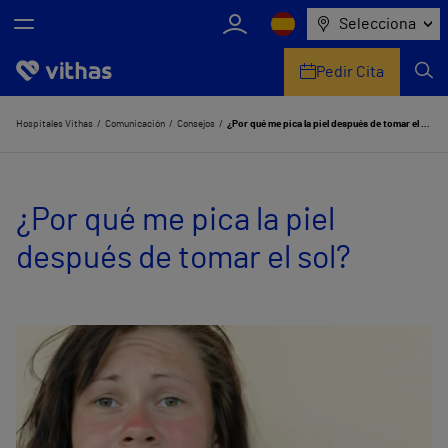
Selecciona
Pedir Cita
Nosotros
Hospitales Vithas
Comunicación
Consejos
¿Por qué me pica la piel después de tomar el sol?
Centros
¿Por qué me pica la piel
Servicios de salud
después de tomar el sol?
Equipo médico y asistencial
Información útil
Comunicación