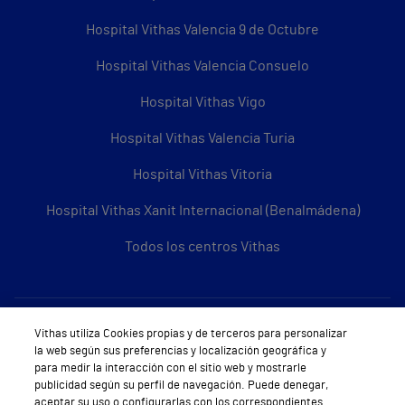
Hospital Vithas Valencia 9 de Octubre
Hospital Vithas Valencia Consuelo
Hospital Vithas Vigo
Hospital Vithas Valencia Turia
Hospital Vithas Vitoria
Hospital Vithas Xanit Internacional (Benalmádena)
Todos los centros Vithas
Sobre Vithas
Vithas utiliza Cookies propias y de terceros para personalizar
la web según sus preferencias y localización geográfica y
Quiénes somos
para medir la interacción con el sitio web y mostrarle
publicidad según su perfil de navegación. Puede denegar,
Trabajar en Vithas
aceptar su uso o configurarlas con los correspondientes