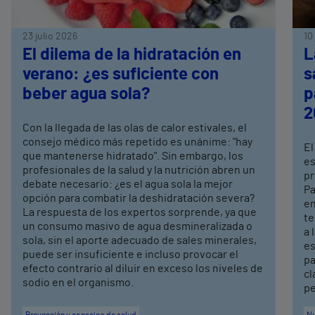
23 julio 2026
10
El dilema de la hidratación en
L
verano: ¿es suficiente con
s
beber agua sola?
p
2
Con la llegada de las olas de calor estivales, el
consejo médico más repetido es unánime: "hay
El
que mantenerse hidratado". Sin embargo, los
es
profesionales de la salud y la nutrición abren un
pr
debate necesario: ¿es el agua sola la mejor
Pa
opción para combatir la deshidratación severa?
en
La respuesta de los expertos sorprende, ya que
te
un consumo masivo de agua desmineralizada o
a 
sola, sin el aporte adecuado de sales minerales,
es
puede ser insuficiente e incluso provocar el
pa
efecto contrario al diluir en exceso los niveles de
cl
sodio en el organismo.
pe
Prevención y consejos de salud
Nu