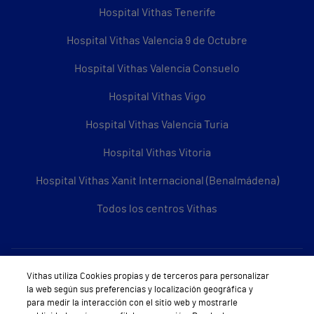
Hospital Vithas Tenerife
Hospital Vithas Valencia 9 de Octubre
Hospital Vithas Valencia Consuelo
Hospital Vithas Vigo
Hospital Vithas Valencia Turia
Hospital Vithas Vitoria
Hospital Vithas Xanit Internacional (Benalmádena)
Todos los centros Vithas
Sobre Vithas
Vithas utiliza Cookies propias y de terceros para personalizar
la web según sus preferencias y localización geográfica y
Quiénes somos
para medir la interacción con el sitio web y mostrarle