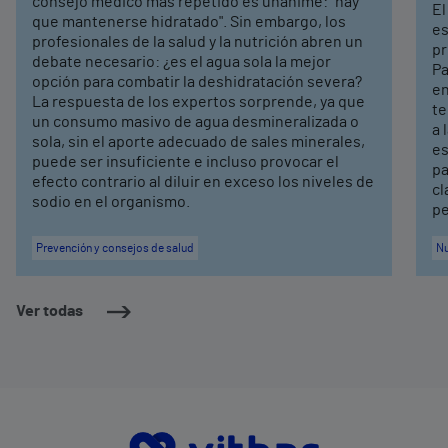
consejo médico más repetido es unánime: "hay
El
que mantenerse hidratado". Sin embargo, los
es
profesionales de la salud y la nutrición abren un
pr
debate necesario: ¿es el agua sola la mejor
Pa
opción para combatir la deshidratación severa?
en
La respuesta de los expertos sorprende, ya que
te
un consumo masivo de agua desmineralizada o
a 
sola, sin el aporte adecuado de sales minerales,
es
puede ser insuficiente e incluso provocar el
pa
efecto contrario al diluir en exceso los niveles de
cl
sodio en el organismo.
pe
Prevención y consejos de salud
Nu
Ver todas