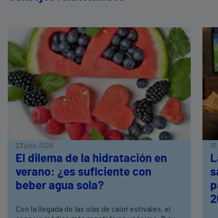
23 julio 2026
10
El dilema de la hidratación en
L
verano: ¿es suficiente con
s
beber agua sola?
p
2
Con la llegada de las olas de calor estivales, el