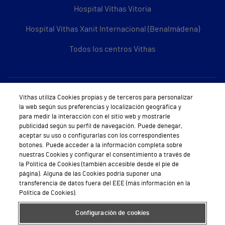
Hospital Vithas Vitoria
Hospital Vithas Xanit Internacional (Benalmádena)
Todos los centros Vithas
Sobre Vithas
Vithas utiliza Cookies propias y de terceros para personalizar
la web según sus preferencias y localización geográfica y
Quiénes somos
para medir la interacción con el sitio web y mostrarle
publicidad según su perfil de navegación. Puede denegar,
Trabajar en Vithas
aceptar su uso o configurarlas con los correspondientes
botones. Puede acceder a la información completa sobre
Teléfono Cita Médica
nuestras Cookies y configurar el consentimiento a través de
la Política de Cookies (también accesible desde el pie de
Teléfono Atención al Cliente
página). Alguna de las Cookies podría suponer una
transferencia de datos fuera del EEE (más información en la
Política de seguridad y salud en el trabajo
Política de Cookies).
Conoce a Supervita
Configuración de cookies