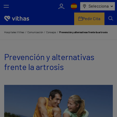
Selecciona
Pedir Cita
Nosotros
Hospitales Vithas
Comunicación
Consejos
Prevención y alternativas frente la artrosis
Centros
Prevención y alternativas
Servicios de salud
frente la artrosis
Equipo médico y asistencial
Información útil
Comunicación