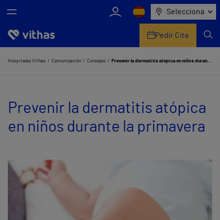
Selecciona
Pedir Cita
Nosotros
Hospitales Vithas
Comunicación
Consejos
Prevenir la dermatitis atópica en niños durante la primavera
Centros
Prevenir la dermatitis atópica
Servicios de salud
en niños durante la primavera
Equipo médico y asistencial
Información útil
Comunicación