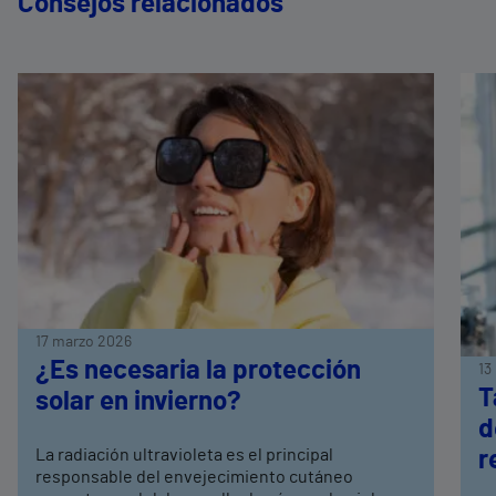
Consejos relacionados
17 marzo 2026
¿Es necesaria la protección
13
T
solar en invierno?
d
La radiación ultravioleta es el principal
r
responsable del envejecimiento cutáneo