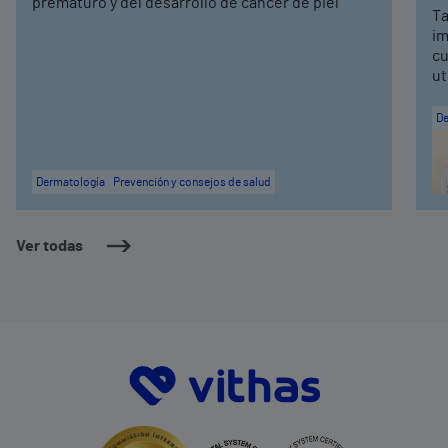
prematuro y del desarrollo de cáncer de piel
Ta
im
cu
ut
De
Dermatología
Prevención y consejos de salud
Ver todas