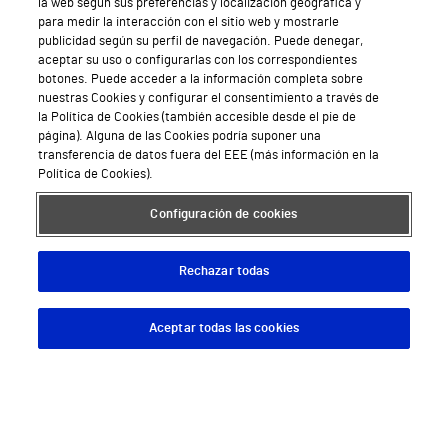
Hospital Universitario Vithas Madrid Arturo Soria
la web según sus preferencias y localización geográfica y
para medir la interacción con el sitio web y mostrarle
Hospital Universitario Vithas Madrid La Milagrosa
publicidad según su perfil de navegación. Puede denegar,
aceptar su uso o configurarlas con los correspondientes
Hospital Vithas Málaga
botones. Puede acceder a la información completa sobre
nuestras Cookies y configurar el consentimiento a través de
la Política de Cookies (también accesible desde el pie de
Hospital Vithas Medimar
página). Alguna de las Cookies podría suponer una
transferencia de datos fuera del EEE (más información en la
Hospital Vithas Sevilla
Política de Cookies).
Hospital Vithas Tenerife
Configuración de cookies
Hospital Vithas Valencia 9 de Octubre
Rechazar todas
Hospital Vithas Valencia Consuelo
Hospital Vithas Vigo
Aceptar todas las cookies
Descargar App
Pedir cita
Hospital Vithas Valencia Turia
Hospital Vithas Vitoria
Hospital Vithas Xanit Internacional (Benalmádena)