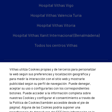
Hospital Vithas Vigo
Hospital Vithas Valencia Turia
Hospital Vithas Vitoria
Hospital Vithas Xanit Internacional (Benalmádena)
Todos los centros Vithas
Sobre Vithas
Vithas utiliza Cookies propias y de terceros para personalizar
la web según sus preferencias y localización geográfica y
Quiénes somos
para medir la interacción con el sitio web y mostrarle
publicidad según su perfil de navegación. Puede denegar,
Trabajar en Vithas
aceptar su uso o configurarlas con los correspondientes
botones. Puede acceder a la información completa sobre
Teléfono Cita Médica
nuestras Cookies y configurar el consentimiento a través de
la Política de Cookies (también accesible desde el pie de
Teléfono Atención al Cliente
página). Alguna de las Cookies podría suponer una