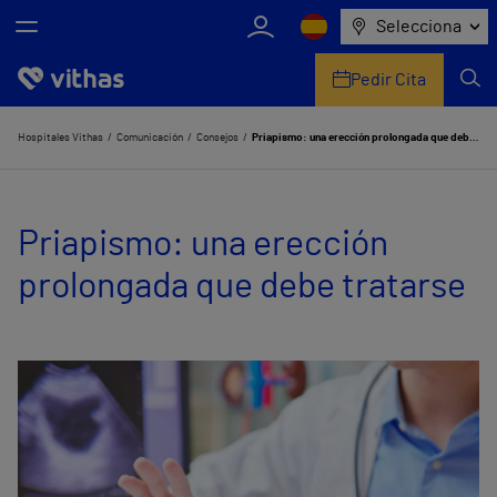
Selecciona
Pedir Cita
Nosotros
Hospitales Vithas
Comunicación
Consejos
Priapismo: una erección prolongada que debe tratarse
Centros
Priapismo: una erección
Servicios de salud
prolongada que debe tratarse
Equipo médico y asistencial
Información útil
Comunicación