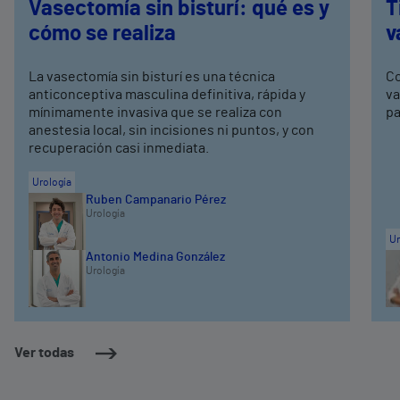
Vasectomía sin bisturí: qué es y
T
cómo se realiza
v
La vasectomía sin bisturí es una técnica
Co
anticonceptiva masculina definitiva, rápida y
va
mínimamente invasiva que se realiza con
pa
anestesia local, sin incisiones ni puntos, y con
recuperación casi inmediata.
Urología
Ruben Campanario Pérez
Urología
Ur
Antonio Medina González
Urología
Ver todas