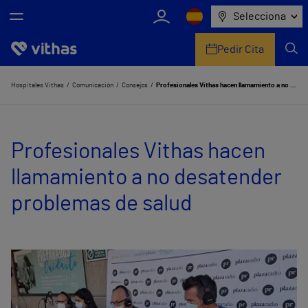
Selecciona
Pedir Cita
Nosotros
Hospitales Vithas
Comunicación
Consejos
Profesionales Vithas hacen llamamiento a no desatender problemas de salud
Centros
Profesionales Vithas hacen
Servicios de salud
llamamiento a no desatender
Equipo médico y asistencial
problemas de salud
Información útil
Comunicación