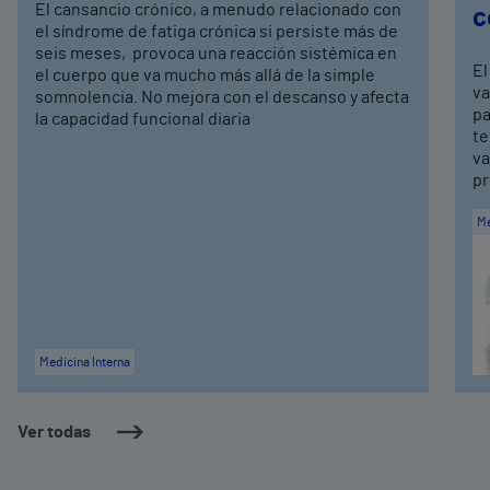
El cansancio crónico, a menudo relacionado con
c
el síndrome de fatiga crónica si persiste más de
seis meses, provoca una reacción sistémica en
El
el cuerpo que va mucho más allá de la simple
va
somnolencia. No mejora con el descanso y afecta
pa
la capacidad funcional diaria
te
va
pr
Me
Medicina Interna
Ver todas