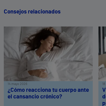
Consejos relacionados
14 mayo 2026
18
¿Cómo reacciona tu cuerpo ante
V
el cansancio crónico?
d
p