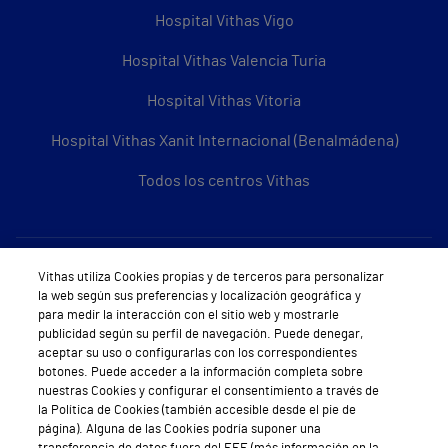
Hospital Vithas Vigo
Hospital Vithas Valencia Turia
Hospital Vithas Vitoria
Hospital Vithas Xanit Internacional (Benalmádena)
Todos los centros Vithas
Sobre Vithas
Vithas utiliza Cookies propias y de terceros para personalizar
la web según sus preferencias y localización geográfica y
Quiénes somos
para medir la interacción con el sitio web y mostrarle
publicidad según su perfil de navegación. Puede denegar,
Trabajar en Vithas
aceptar su uso o configurarlas con los correspondientes
botones. Puede acceder a la información completa sobre
Teléfono Cita Médica
nuestras Cookies y configurar el consentimiento a través de
la Política de Cookies (también accesible desde el pie de
Teléfono Atención al Cliente
página). Alguna de las Cookies podría suponer una