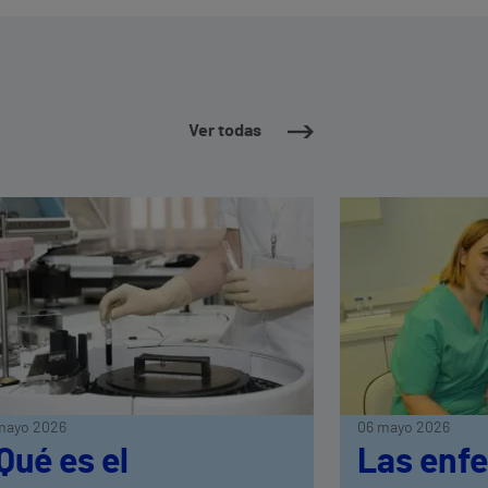
Ver todas
mayo 2026
06 mayo 2026
Qué es el
Las enf