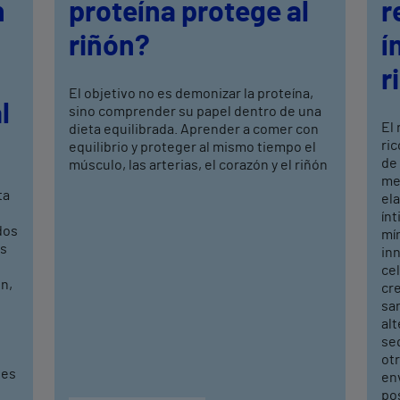
n
proteína protege al
r
riñón?
í
r
El objetivo no es demonizar la proteína,
l
sino comprender su papel dentro de una
El
dieta equilibrada. Aprender a comer con
ric
equilibrio y proteger al mismo tiempo el
de
músculo, las arterias, el corazón y el riñón
mej
ta
ela
ín
dos
mí
os
in
cel
n,
cr
sa
alt
seq
ot
ves
en
po