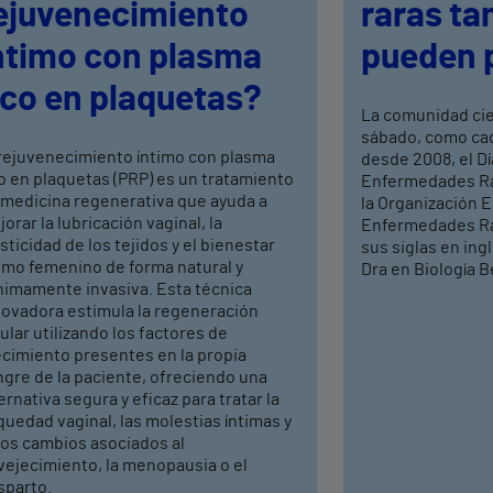
ejuvenecimiento
raras ta
ntimo con plasma
pueden 
ico en plaquetas?
La comunidad ci
sábado, como cad
 rejuvenecimiento íntimo con plasma
desde 2008, el Dí
o en plaquetas (PRP) es un tratamiento
Enfermedades Rar
 medicina regenerativa que ayuda a
la Organización 
orar la lubricación vaginal, la
Enfermedades Ra
sticidad de los tejidos y el bienestar
sus siglas en ing
timo femenino de forma natural y
Dra en Biología Be
nimamente invasiva. Esta técnica
novadora estimula la regeneración
ular utilizando los factores de
ecimiento presentes en la propia
ngre de la paciente, ofreciendo una
ernativa segura y eficaz para tratar la
uedad vaginal, las molestias íntimas y
ros cambios asociados al
vejecimiento, la menopausia o el
sparto.