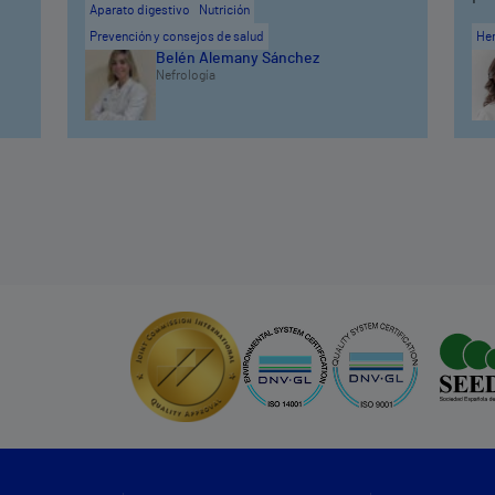
Aparato digestivo
Nutrición
Prevención y consejos de salud
He
Belén Alemany Sánchez
Nefrología