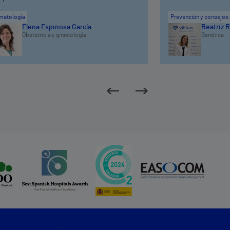
matología
Prevención y consejos 
Elena Espinosa García
Beatriz R
Obstetricia y ginecología
Genética