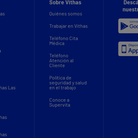
Sobre Vithas
Descá
nuest
vas
Quiénes somos
Trabajar en Vithas
Teléfono Cita
Médica
a
Teléfono
Atención al
Cliente
Política de
seguridad y salud
thas Las
en el trabajo
Conoce a
Supervita
thas
thas