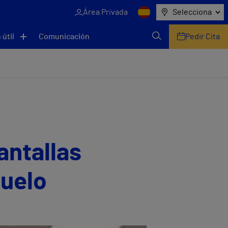
Área Privada
Selecciona
 útil
Comunicación
Pedir Cita
antallas
suelo