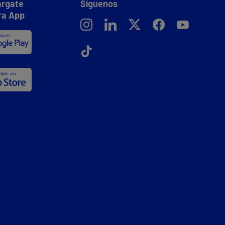
rgate
Síguenos
ra App