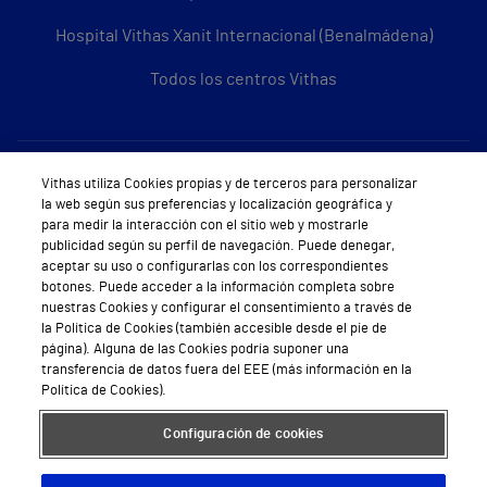
Hospital Vithas Xanit Internacional (Benalmádena)
Todos los centros Vithas
Sobre Vithas
Vithas utiliza Cookies propias y de terceros para personalizar
la web según sus preferencias y localización geográfica y
Quiénes somos
para medir la interacción con el sitio web y mostrarle
publicidad según su perfil de navegación. Puede denegar,
Trabajar en Vithas
aceptar su uso o configurarlas con los correspondientes
botones. Puede acceder a la información completa sobre
Teléfono Cita Médica
nuestras Cookies y configurar el consentimiento a través de
la Política de Cookies (también accesible desde el pie de
Teléfono Atención al Cliente
página). Alguna de las Cookies podría suponer una
transferencia de datos fuera del EEE (más información en la
Política de seguridad y salud en el trabajo
Política de Cookies).
Conoce a Supervita
Configuración de cookies