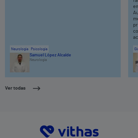
fa
em
Au
me
pr
co
ac
Neurología
Psicología
Gi
Samuel López Alcalde
Neurología
Ver todas