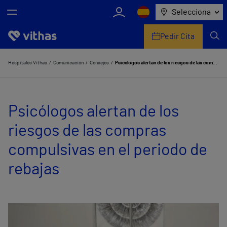
Selecciona
Pedir Cita
Nosotros
Hospitales Vithas
Comunicación
Consejos
Psicólogos alertan de los riesgos de las compras compulsivas en el periodo de rebajas
Centros
Psicólogos alertan de los
Servicios de salud
riesgos de las compras
Equipo médico y asistencial
compulsivas en el periodo de
Información útil
rebajas
Comunicación