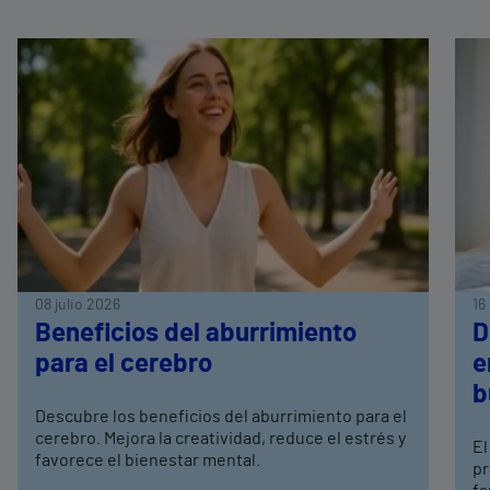
08 julio 2026
16
Beneficios del aburrimiento
D
para el cerebro
e
b
Descubre los beneficios del aburrimiento para el
cerebro. Mejora la creatividad, reduce el estrés y
El
favorece el bienestar mental.
pr