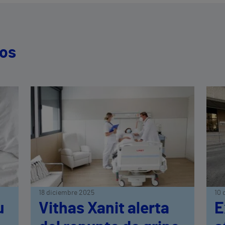
dos
18 diciembre 2025
10 
u
Vithas Xanit alerta
E