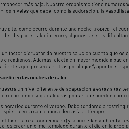
 permanecer más baja. Nuestro organismo tiene numeros
los niveles que debe, como la sudoración, la vasodilatac
uy alta, como ocurre durante una noche tropical, el cue
r disipar el calor interno y algunos de ellos dificultan 
un factor disruptor de nuestra salud en cuanto que es ca
os circadianos. Además, afecta en mayor medida a pacie
acientes que presentan otras patologías”, apunta el espec
sueño en las noches de calor
uestra un nivel diferente de adaptación a estas altas te
Río recomienda seguir algunas pautas que pueden contribu
los horarios durante el verano. Debe tenderse a restringi
despierto en la cama nunca demasiado tiempo.
(ventilador, aire acondicionado) y la humedad ambiental,
eal es crear un clima templado durante el día en la propi