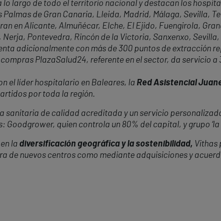
 lo largo de todo el territorio nacional y destacan los hospita
almas de Gran Canaria, Lleida, Madrid, Málaga, Sevilla, Tene
ran en Alicante, Almuñécar, Elche, El Ejido, Fuengirola, Gr
 Nerja, Pontevedra, Rincón de la Victoria, Sanxenxo, Sevilla,
cuenta adicionalmente con más de 300 puntos de extracción r
 compras PlazaSalud24, referente en el sector, da servicio a
 el líder hospitalario en Baleares, la
Red Asistencial Juan
rtidos por toda la región.
 sanitaria de calidad acreditada y un servicio personalizado
s: Goodgrower, quien controla un 80% del capital, y grupo ‘la
en la
diversificación geográfica y la sostenibilidad,
Vithas 
ura de nuevos centros como mediante adquisiciones y acuerd