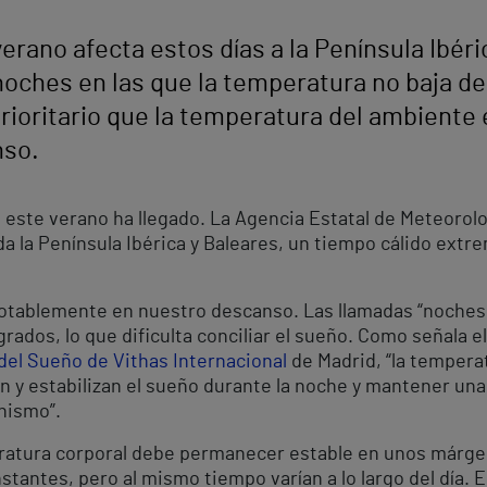
verano afecta estos días a la Península Ibér
 noches en las que la temperatura no baja de
prioritario que la temperatura del ambiente e
nso.
a este verano ha llegado. La Agencia Estatal de Meteorol
a la Península Ibérica y Baleares, un tiempo cálido extr
notablemente en nuestro descanso. Las llamadas “noches t
rados, lo que dificulta conciliar el sueño. Como señala el
del Sueño de Vithas Internacional
de Madrid, “la temperat
ción y estabilizan el sueño durante la noche y mantener u
nismo”.
peratura corporal debe permanecer estable en unos márgen
antes, pero al mismo tiempo varían a lo largo del día.