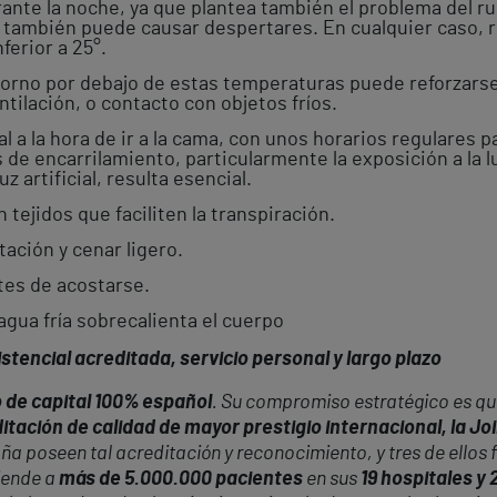
ante la noche, ya que plantea también el problema del ru
 también puede causar despertares. En cualquier caso, re
erior a 25°.
torno por debajo de estas temperaturas puede reforzars
tilación, o contacto con objetos fríos.
l a la hora de ir a la cama, con unos horarios regulares p
de encarrilamiento, particularmente la exposición a la l
 artificial, resulta esencial.
n tejidos que faciliten la transpiración.
ación y cenar ligero.
ntes de acostarse.
agua fría sobrecalienta el cuerpo
stencial acreditada, servicio personal y largo plazo
 de capital 100% español
. Su compromiso estratégico es que
itación de calidad de mayor prestigio internacional, la J
ña poseen tal acreditación y reconocimiento, y tres de ellos 
iende a
más de 5.000.000 pacientes
en sus
19 hospitales y