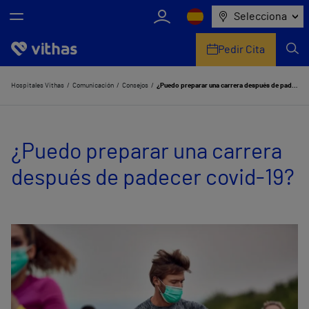
Selecciona
Pedir Cita
Nosotros
Hospitales Vithas
Comunicación
Consejos
¿Puedo preparar una carrera después de padecer covid-19?
Centros
¿Puedo preparar una carrera
Servicios de salud
después de padecer covid-19?
Equipo médico y asistencial
Información útil
Comunicación