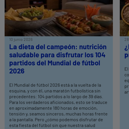
10 junio 2026
28
La dieta del campeón: nutrición
¿
saludable para disfrutar los 104
p
partidos del Mundial de fútbol
El
2026
co
eq
El Mundial de fútbol 2026 está a la vuelta de la
pr
esquina, y con él, una maratón futbolística sin
ar
precedentes: 104 partidos a lo largo de 39 días.
Para los verdaderos aficionados, esto se traduce
en aproximadamente 180 horas de emoción,
tensión y, seamos sinceros, muchas horas frente
a la pantalla. Pero ¿cómo podemos disfrutar de
esta fiesta del fútbol sin que nuestra salud