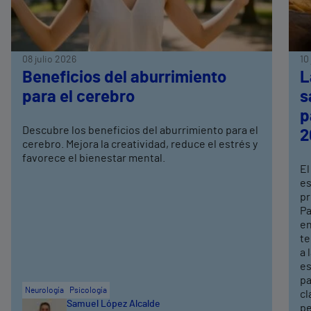
08 julio 2026
10
Beneficios del aburrimiento
L
para el cerebro
s
p
Descubre los beneficios del aburrimiento para el
2
cerebro. Mejora la creatividad, reduce el estrés y
favorece el bienestar mental.
El
es
pr
Pa
en
te
a 
es
pa
Neurología
Psicología
cl
Samuel López Alcalde
pe