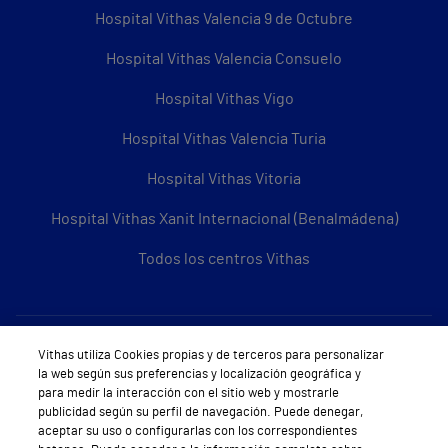
Hospital Vithas Valencia 9 de Octubre
Hospital Vithas Valencia Consuelo
Hospital Vithas Vigo
Hospital Vithas Valencia Turia
Hospital Vithas Vitoria
Hospital Vithas Xanit Internacional (Benalmádena)
Todos los centros Vithas
Sobre Vithas
Vithas utiliza Cookies propias y de terceros para personalizar
la web según sus preferencias y localización geográfica y
Quiénes somos
para medir la interacción con el sitio web y mostrarle
publicidad según su perfil de navegación. Puede denegar,
Trabajar en Vithas
aceptar su uso o configurarlas con los correspondientes