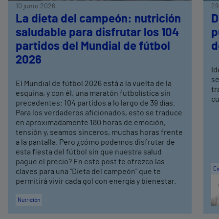
10 junio 2026
29
La dieta del campeón: nutrición
D
saludable para disfrutar los 104
p
partidos del Mundial de fútbol
d
2026
Id
se
El Mundial de fútbol 2026 está a la vuelta de la
tr
esquina, y con él, una maratón futbolística sin
cu
precedentes: 104 partidos a lo largo de 39 días.
Para los verdaderos aficionados, esto se traduce
en aproximadamente 180 horas de emoción,
tensión y, seamos sinceros, muchas horas frente
a la pantalla. Pero ¿cómo podemos disfrutar de
esta fiesta del fútbol sin que nuestra salud
pague el precio? En este post te ofrezco las
Ci
claves para una "Dieta del campeón" que te
permitirá vivir cada gol con energía y bienestar.
Nutrición