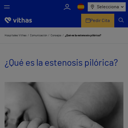
Selecciona
Pedir Cita
Nosotros
Hospitales Vithas
Comunicación
Consejos
¿Qué es la estenosis pilórica?
Centros
¿Qué es la estenosis pilórica?
Servicios de salud
Equipo médico y asistencial
Información útil
Comunicación