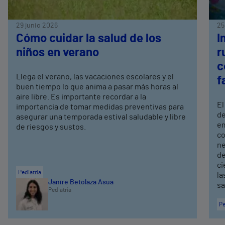
29 junio 2026
25
Cómo cuidar la salud de los
I
niños en verano
r
c
Llega el verano, las vacaciones escolares y el
f
buen tiempo lo que anima a pasar más horas al
aire libre. Es importante recordar a la
El
importancia de tomar medidas preventivas para
de
asegurar una temporada estival saludable y libre
em
de riesgos y sustos.
co
ne
de
ci
Pediatría
la
Janire Betolaza Asua
sa
Pediatría
Pe