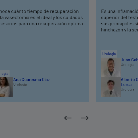
noce cuánto tiempo de recuperación
Es una inflamació
la vasectomía es el ideal y los cuidados
superior del test
cesarios para una recuperación óptima
sus principales s
hinchazón y la se
Urología
Juan Gab
Urología
logía
Ana Cuaresma Díaz
Alberto 
Urología
Lorca
Urología