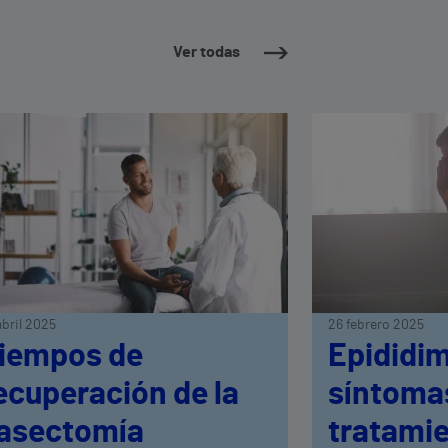
Ver todas
abril 2025
26 febrero 2025
iempos de
Epididim
ecuperación de la
síntoma
asectomía
tratami