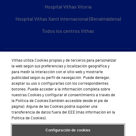
Hospital Vithas Vitoria
Hospital Vithas Xanit Internacional (Benalmádena)
Todos los centros Vithas
Sobre Vithas
Vithas utiliza Cookies propias y de terceros para personalizar
la web según sus preferencias y localización geográfica y
Quiénes somos
para medir la interacción con el sitio web y mostrarle
publicidad según su perfil de navegación. Puede denegar,
Trabajar en Vithas
aceptar su uso o configurarlas con los correspondientes
botones. Puede acceder a la información completa sobre
Teléfono Cita Médica
nuestras Cookies y configurar el consentimiento a través de
la Política de Cookies (también accesible desde el pie de
Teléfono Atención al Cliente
página). Alguna de las Cookies podría suponer una
transferencia de datos fuera del EEE (más información en la
Política de seguridad y salud en el trabajo
Política de Cookies).
Conoce a Supervita
Configuración de cookies