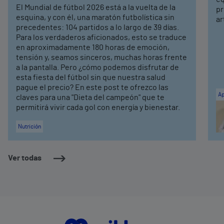
El Mundial de fútbol 2026 está a la vuelta de la
pr
esquina, y con él, una maratón futbolística sin
ar
precedentes: 104 partidos a lo largo de 39 días.
Para los verdaderos aficionados, esto se traduce
en aproximadamente 180 horas de emoción,
tensión y, seamos sinceros, muchas horas frente
a la pantalla. Pero ¿cómo podemos disfrutar de
esta fiesta del fútbol sin que nuestra salud
pague el precio? En este post te ofrezco las
Ap
claves para una "Dieta del campeón" que te
permitirá vivir cada gol con energía y bienestar.
Nutrición
Ver todas