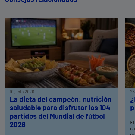
10 junio 2026
28
La dieta del campeón: nutrición
¿
saludable para disfrutar los 104
p
partidos del Mundial de fútbol
El
2026
co
eq