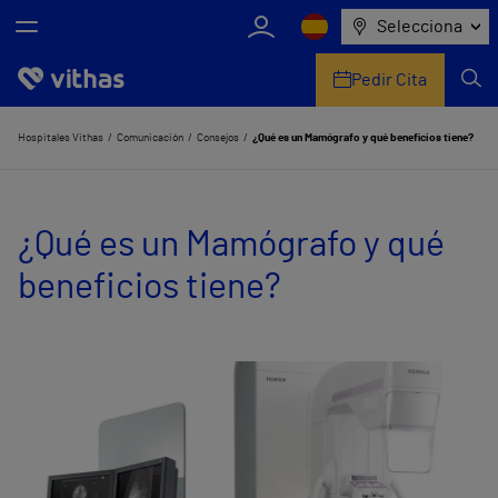
Selecciona
Pedir Cita
Nosotros
Hospitales Vithas
Comunicación
Consejos
¿Qué es un Mamógrafo y qué beneficios tiene?
Centros
¿Qué es un Mamógrafo y qué
Servicios de salud
beneficios tiene?
Equipo médico y asistencial
Información útil
Comunicación