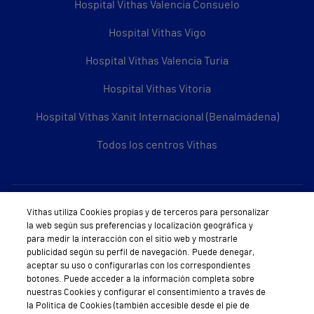
Hospital Vithas Valencia Consuelo
Hospital Vithas Vigo
Hospital Vithas Valencia Turia
Hospital Vithas Vitoria
Hospital Vithas Xanit Internacional (Benalmádena)
Todos los centros Vithas
Sobre Vithas
Vithas utiliza Cookies propias y de terceros para personalizar
la web según sus preferencias y localización geográfica y
Quiénes somos
para medir la interacción con el sitio web y mostrarle
publicidad según su perfil de navegación. Puede denegar,
Trabajar en Vithas
aceptar su uso o configurarlas con los correspondientes
botones. Puede acceder a la información completa sobre
Teléfono Cita Médica
nuestras Cookies y configurar el consentimiento a través de
la Política de Cookies (también accesible desde el pie de