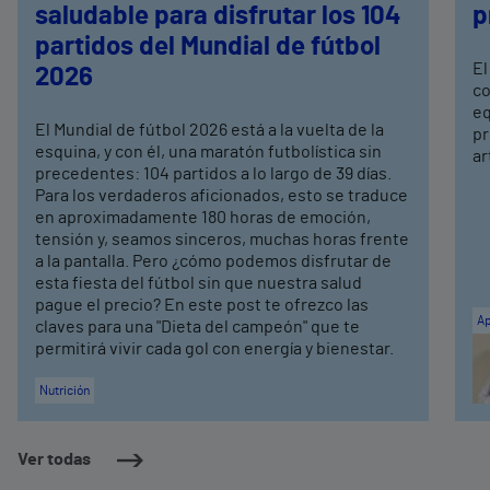
saludable para disfrutar los 104
p
partidos del Mundial de fútbol
El
2026
co
eq
El Mundial de fútbol 2026 está a la vuelta de la
pr
esquina, y con él, una maratón futbolística sin
ar
precedentes: 104 partidos a lo largo de 39 días.
Para los verdaderos aficionados, esto se traduce
en aproximadamente 180 horas de emoción,
tensión y, seamos sinceros, muchas horas frente
a la pantalla. Pero ¿cómo podemos disfrutar de
esta fiesta del fútbol sin que nuestra salud
pague el precio? En este post te ofrezco las
Ap
claves para una "Dieta del campeón" que te
permitirá vivir cada gol con energía y bienestar.
Nutrición
Ver todas