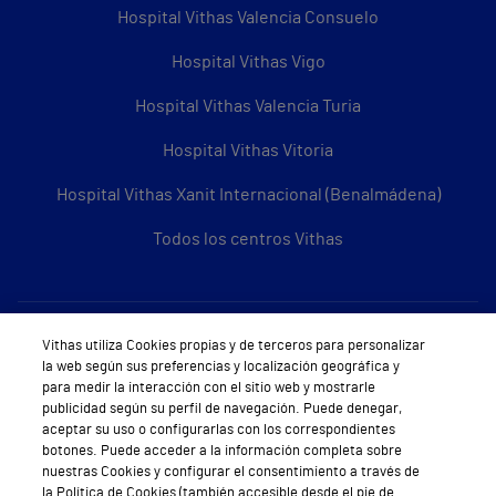
Hospital Vithas Valencia Consuelo
Hospital Vithas Vigo
Hospital Vithas Valencia Turia
Hospital Vithas Vitoria
Hospital Vithas Xanit Internacional (Benalmádena)
Todos los centros Vithas
Sobre Vithas
Vithas utiliza Cookies propias y de terceros para personalizar
la web según sus preferencias y localización geográfica y
Quiénes somos
para medir la interacción con el sitio web y mostrarle
publicidad según su perfil de navegación. Puede denegar,
Trabajar en Vithas
aceptar su uso o configurarlas con los correspondientes
botones. Puede acceder a la información completa sobre
Teléfono Cita Médica
nuestras Cookies y configurar el consentimiento a través de
la Política de Cookies (también accesible desde el pie de