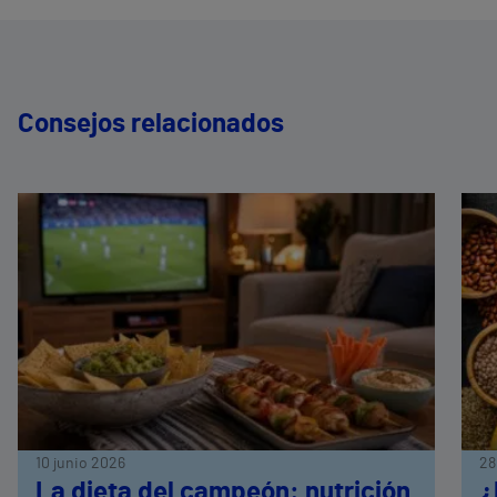
Consejos relacionados
10 junio 2026
28
La dieta del campeón: nutrición
¿