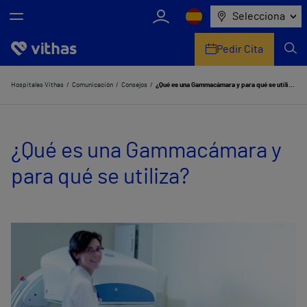
Selecciona
Pedir Cita
Nosotros
Hospitales Vithas
Comunicación
Consejos
¿Qué es una Gammacámara y para qué se utiliza?
Centros
¿Qué es una Gammacámara y
Servicios de salud
para qué se utiliza?
Equipo médico y asistencial
Información útil
Comunicación