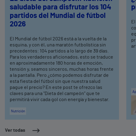
saludable para disfrutar los 104
p
partidos del Mundial de fútbol
El
2026
co
eq
El Mundial de fútbol 2026 está a la vuelta de la
pr
esquina, y con él, una maratón futbolística sin
ar
precedentes: 104 partidos a lo largo de 39 días.
Para los verdaderos aficionados, esto se traduce
en aproximadamente 180 horas de emoción,
tensión y, seamos sinceros, muchas horas frente
a la pantalla. Pero ¿cómo podemos disfrutar de
esta fiesta del fútbol sin que nuestra salud
pague el precio? En este post te ofrezco las
Ap
claves para una "Dieta del campeón" que te
permitirá vivir cada gol con energía y bienestar.
Nutrición
Ver todas