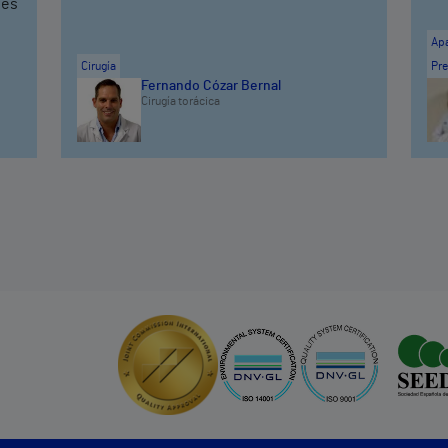
ves
Apa
Cirugía
Pre
Fernando Cózar Bernal
Cirugía torácica