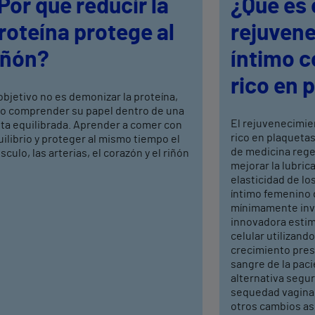
Por qué reducir la
¿Qué es 
roteína protege al
rejuven
iñón?
íntimo 
rico en 
objetivo no es demonizar la proteína,
no comprender su papel dentro de una
El rejuvenecimie
eta equilibrada. Aprender a comer con
rico en plaquetas
ilibrio y proteger al mismo tiempo el
de medicina rege
culo, las arterias, el corazón y el riñón
mejorar la lubrica
elasticidad de los
íntimo femenino 
mínimamente inva
innovadora estim
celular utilizand
crecimiento pres
sangre de la pac
alternativa segura
sequedad vaginal,
otros cambios as