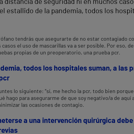
la distancia de seguridad ni en muchos caso
el estallido de la pandemia, todos los hosp
irófano tendrás que asegurarte de no estar contagiado con
casos el uso de mascarillas va a ser posible. Por eso, de
ruebas propias de un preoperatorio, una prueba pcr.
ndemia, todos los hospitales suman, a las 
pcr
ntes lo siguiente: “sí, me hecho la pcr, todo bien porqu
¿qué hago para asegurarme de que soy negativo/a de aquí 
minimizar las ocasiones de contagio.
eterse a una intervención quirúrgica deb
revias