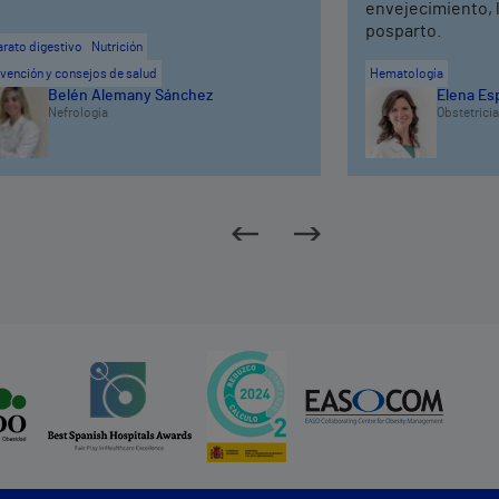
envejecimiento, 
posparto.
rato digestivo
Nutrición
vención y consejos de salud
Hematología
Belén Alemany Sánchez
Elena Es
Nefrología
Obstetricia