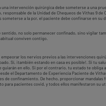
a una intervención quirúrgica debe someterse a una pru
so, responsable de la Unidad de Chequeos de Vithas 9 de 
s someterse a la pcr, el paciente debe confinarse en su 
 sentido, no solo permanecer confinado, sino vigilar tam
habitual conviven contigo.
 empeorar los nervios previos a las intervenciones quirú
. Sí, ¡también estando en casa es posible!. Si tu salud 
uiarán en ello. Si por el contrario, tu estado te obliga 
.Desde el Departamento de Experiencia Paciente de Vith
es de confinamiento. De hecho, proporcionar mandalas f
para pacientes covid, y todos ellos manifestaron su util