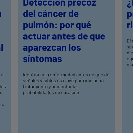
Detección precoz
¿
n
del cáncer de
p
pulmón: por qué
r
actuar antes de que
El 
l
aparezcan los
si
di
síntomas
equ
mús
ta
Identificar la enfermedad antes de que dé
señales visibles es clave para iniciar un
dos
tratamiento y aumentar las
os
probabilidades de curación.
n,