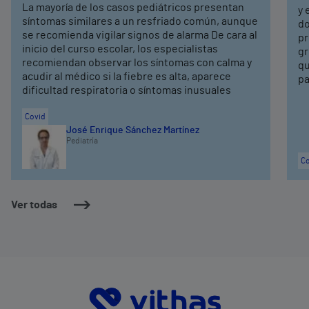
La mayoría de los casos pediátricos presentan
y 
síntomas similares a un resfriado común, aunque
do
se recomienda vigilar signos de alarma De cara al
pr
inicio del curso escolar, los especialistas
gr
recomiendan observar los síntomas con calma y
qu
acudir al médico si la fiebre es alta, aparece
pa
dificultad respiratoria o síntomas inusuales
Covid
José Enrique Sánchez Martínez
Pediatría
Co
Ver todas