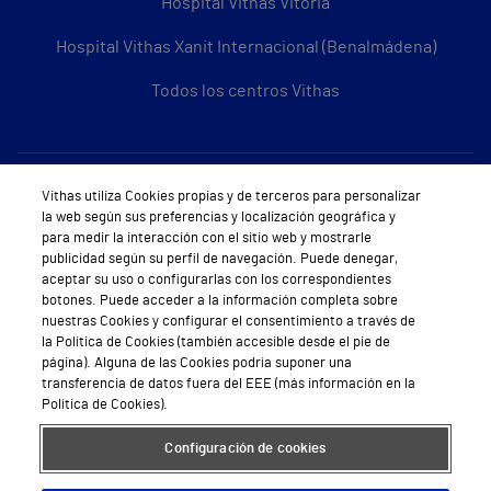
Hospital Vithas Vitoria
Hospital Vithas Xanit Internacional (Benalmádena)
Todos los centros Vithas
Sobre Vithas
Vithas utiliza Cookies propias y de terceros para personalizar
la web según sus preferencias y localización geográfica y
Quiénes somos
para medir la interacción con el sitio web y mostrarle
publicidad según su perfil de navegación. Puede denegar,
Trabajar en Vithas
aceptar su uso o configurarlas con los correspondientes
botones. Puede acceder a la información completa sobre
Teléfono Cita Médica
nuestras Cookies y configurar el consentimiento a través de
la Política de Cookies (también accesible desde el pie de
Teléfono Atención al Cliente
página). Alguna de las Cookies podría suponer una
transferencia de datos fuera del EEE (más información en la
Política de seguridad y salud en el trabajo
Política de Cookies).
Conoce a Supervita
Configuración de cookies