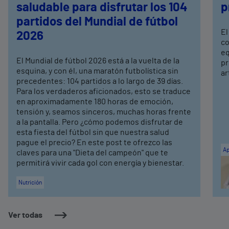
saludable para disfrutar los 104
p
partidos del Mundial de fútbol
El
2026
co
eq
El Mundial de fútbol 2026 está a la vuelta de la
pr
esquina, y con él, una maratón futbolística sin
ar
precedentes: 104 partidos a lo largo de 39 días.
Para los verdaderos aficionados, esto se traduce
en aproximadamente 180 horas de emoción,
tensión y, seamos sinceros, muchas horas frente
a la pantalla. Pero ¿cómo podemos disfrutar de
esta fiesta del fútbol sin que nuestra salud
pague el precio? En este post te ofrezco las
Ap
claves para una "Dieta del campeón" que te
permitirá vivir cada gol con energía y bienestar.
Nutrición
Ver todas