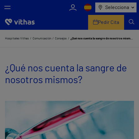
Selecciona
Pedir Cita
Nosotros
Hospitales Vithas
Comunicación
Consejos
¿Qué nos cuenta la sangre de nosotros mismos?
Centros
¿Qué nos cuenta la sangre de
Servicios de salud
nosotros mismos?
Equipo médico y asistencial
Información útil
Comunicación