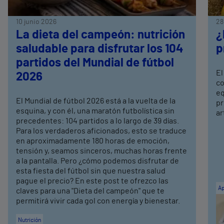
10 junio 2026
28
La dieta del campeón: nutrición
¿
saludable para disfrutar los 104
p
partidos del Mundial de fútbol
El
2026
co
eq
El Mundial de fútbol 2026 está a la vuelta de la
pr
esquina, y con él, una maratón futbolística sin
ar
precedentes: 104 partidos a lo largo de 39 días.
Para los verdaderos aficionados, esto se traduce
en aproximadamente 180 horas de emoción,
tensión y, seamos sinceros, muchas horas frente
a la pantalla. Pero ¿cómo podemos disfrutar de
esta fiesta del fútbol sin que nuestra salud
pague el precio? En este post te ofrezco las
Ap
claves para una "Dieta del campeón" que te
permitirá vivir cada gol con energía y bienestar.
Nutrición