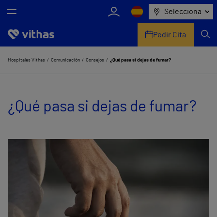
Selecciona
Pedir Cita
Nosotros
Hospitales Vithas
Comunicación
Consejos
¿Qué pasa si dejas de fumar?
Centros
¿Qué pasa si dejas de fumar?
Servicios de salud
Equipo médico y asistencial
Información útil
Comunicación