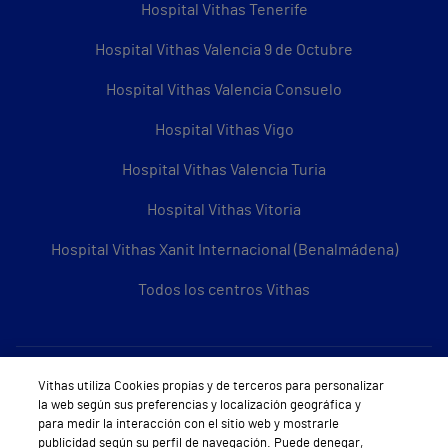
Hospital Vithas Tenerife
Hospital Vithas Valencia 9 de Octubre
Hospital Vithas Valencia Consuelo
Hospital Vithas Vigo
Hospital Vithas Valencia Turia
Hospital Vithas Vitoria
Hospital Vithas Xanit Internacional (Benalmádena)
Todos los centros Vithas
Sobre Vithas
Vithas utiliza Cookies propias y de terceros para personalizar
la web según sus preferencias y localización geográfica y
Quiénes somos
para medir la interacción con el sitio web y mostrarle
publicidad según su perfil de navegación. Puede denegar,