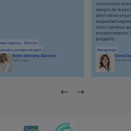
crecimiento pres
sangre de la pac
alternativa segura
sequedad vaginal,
otros cambios as
envejecimiento, 
posparto.
rato digestivo
Nutrición
vención y consejos de salud
Hematología
Belén Alemany Sánchez
Elena Es
Nefrología
Obstetricia