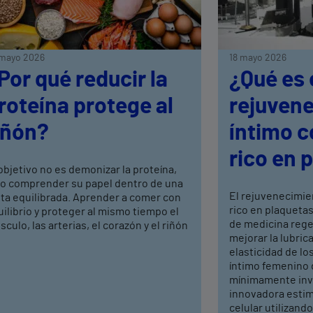
mayo 2026
18 mayo 2026
Por qué reducir la
¿Qué es 
roteína protege al
rejuven
iñón?
íntimo 
rico en 
objetivo no es demonizar la proteína,
no comprender su papel dentro de una
El rejuvenecimie
eta equilibrada. Aprender a comer con
rico en plaquetas
ilibrio y proteger al mismo tiempo el
de medicina rege
culo, las arterias, el corazón y el riñón
mejorar la lubrica
elasticidad de los
íntimo femenino 
mínimamente inva
innovadora estim
celular utilizand