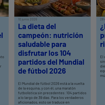
10 junio 2026
28 
La dieta del
¿
l
campeón: nutrición
p
saludable para
r
disfrutar los 104
nto
El 
partidos del Mundial
si
r
di
de fútbol 2026
equ
mús
El Mundial de fútbol 2026 está a la vuelta
de la esquina, y con él, una maratón
futbolística sin precedentes: 104 partidos
a lo largo de 39 días. Para los verdaderos
aficionados, esto se traduce en