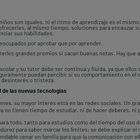
niños son iguales, ni el ritmo de aprendizaje es el mismo
 y ofrecerles, al mismo tiempo, soluciones para encauzar 
nciar sus habilidades.
reocupados por aprobar que por aprender.
terles grandes premios si sacan buenas notas. Hay que 
colar y su tutor debe ser continua y fluida, ya que ellos
seguramente puedan percibir si su comportamiento en el c
desinterés o tristeza.
l de las nuevas tecnologías
enes, su mayor interés está en las redes sociales. Un g
a no tienen tiempo de estudiar, ni de hacer deberes, ni
ara todo, tanto para estudios como del tiempo del uso de
durez para saber marcar los límites; se debe explicar el
ndable cenar en familia para que la comunicación con ell