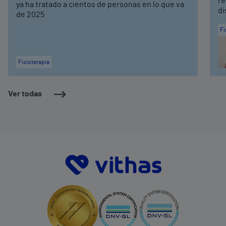
re
ya ha tratado a cientos de personas en lo que va
di
de 2025
Fi
Fisioterapia
Ver todas