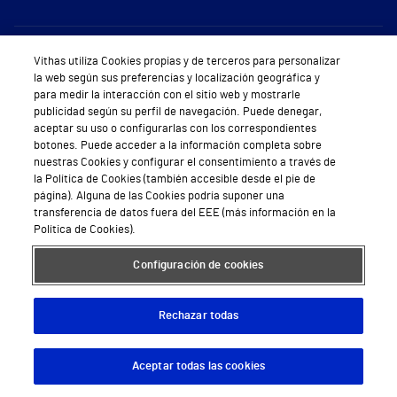
Sobre Vithas
Vithas utiliza Cookies propias y de terceros para personalizar
la web según sus preferencias y localización geográfica y
Quiénes somos
para medir la interacción con el sitio web y mostrarle
publicidad según su perfil de navegación. Puede denegar,
Trabajar en Vithas
aceptar su uso o configurarlas con los correspondientes
botones. Puede acceder a la información completa sobre
Teléfono Cita Médica
nuestras Cookies y configurar el consentimiento a través de
la Política de Cookies (también accesible desde el pie de
Teléfono Atención al Cliente
página). Alguna de las Cookies podría suponer una
transferencia de datos fuera del EEE (más información en la
Política de seguridad y salud en el trabajo
Política de Cookies).
Conoce a Supervita
Configuración de cookies
Rechazar todas
Aviso Legal
Política de cookies
Política de privacidad
Mapa web
Protección de datos
Aceptar todas las cookies
Descargar App
Pedir cita
© 2026 Vithas. Todos los derechos reservados.