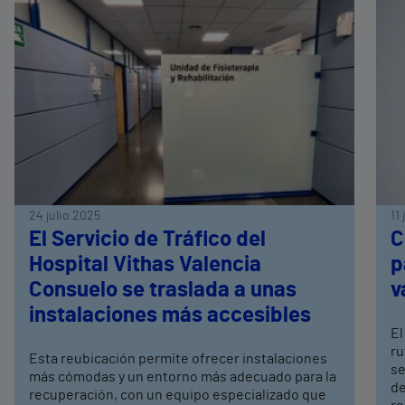
24 julio 2025
11
El Servicio de Tráfico del
C
Hospital Vithas Valencia
p
Consuelo se traslada a unas
v
instalaciones más accesibles
El
ru
Esta reubicación permite ofrecer instalaciones
se
más cómodas y un entorno más adecuado para la
de
recuperación, con un equipo especializado que