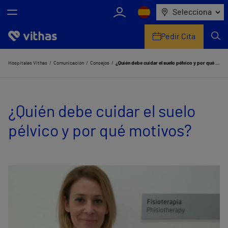
Selecciona
Pedir Cita
Nosotros
Hospitales Vithas
Comunicación
Consejos
¿Quién debe cuidar el suelo pélvico y por qué motivos?
Centros
¿Quién debe cuidar el suelo
Servicios de salud
pélvico y por qué motivos?
Equipo médico y asistencial
Información útil
Comunicación