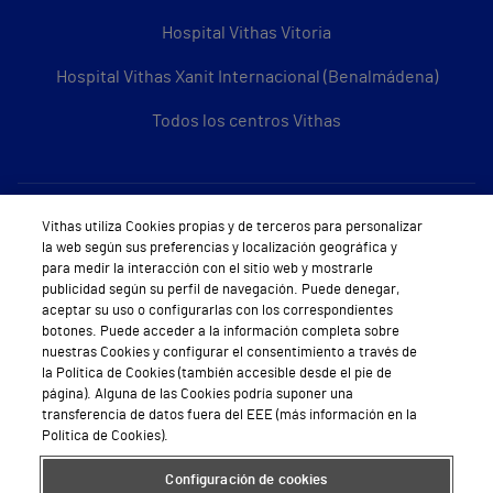
Hospital Vithas Vitoria
Hospital Vithas Xanit Internacional (Benalmádena)
Todos los centros Vithas
Sobre Vithas
Vithas utiliza Cookies propias y de terceros para personalizar
la web según sus preferencias y localización geográfica y
Quiénes somos
para medir la interacción con el sitio web y mostrarle
publicidad según su perfil de navegación. Puede denegar,
Trabajar en Vithas
aceptar su uso o configurarlas con los correspondientes
botones. Puede acceder a la información completa sobre
Teléfono Cita Médica
nuestras Cookies y configurar el consentimiento a través de
la Política de Cookies (también accesible desde el pie de
Teléfono Atención al Cliente
página). Alguna de las Cookies podría suponer una
transferencia de datos fuera del EEE (más información en la
Política de seguridad y salud en el trabajo
Política de Cookies).
Conoce a Supervita
Configuración de cookies