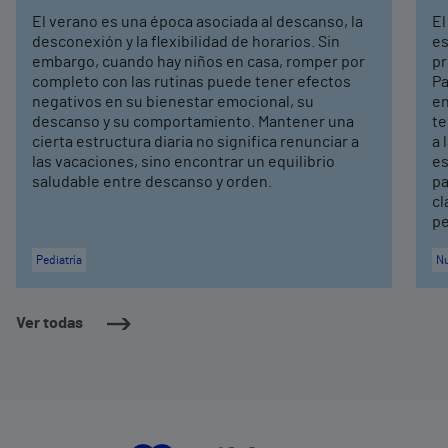
El verano es una época asociada al descanso, la
El
desconexión y la flexibilidad de horarios. Sin
es
embargo, cuando hay niños en casa, romper por
pr
completo con las rutinas puede tener efectos
Pa
negativos en su bienestar emocional, su
en
descanso y su comportamiento. Mantener una
te
cierta estructura diaria no significa renunciar a
a 
las vacaciones, sino encontrar un equilibrio
es
saludable entre descanso y orden.
pa
cl
pe
Pediatría
Nu
Ver todas