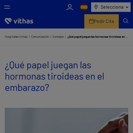
Selecciona
Pedir Cita
Nosotros
Hospitales Vithas
Comunicación
Consejos
¿Qué papel juegan las hormonas tiroideas en el embarazo?
Centros
¿Qué papel juegan las
Servicios de salud
hormonas tiroideas en el
Equipo médico y asistencial
embarazo?
Información útil
Comunicación