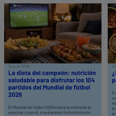
10 junio 2026
28
La dieta del campeón: nutrición
¿
saludable para disfrutar los 104
p
partidos del Mundial de fútbol
El
2026
co
eq
El Mundial de fútbol 2026 está a la vuelta de la
pr
esquina, y con él, una maratón futbolística sin
ar