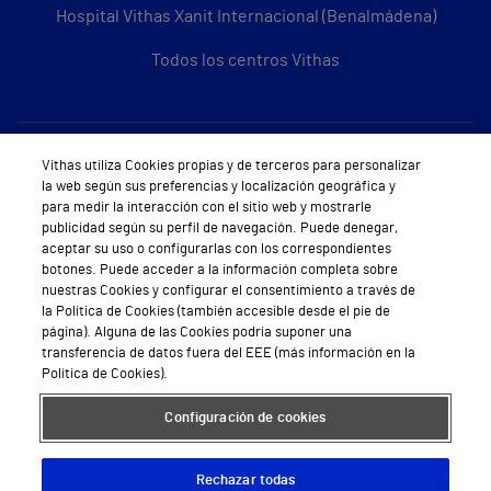
Hospital Vithas Xanit Internacional (Benalmádena)
Todos los centros Vithas
Sobre Vithas
Vithas utiliza Cookies propias y de terceros para personalizar
la web según sus preferencias y localización geográfica y
Quiénes somos
para medir la interacción con el sitio web y mostrarle
publicidad según su perfil de navegación. Puede denegar,
Trabajar en Vithas
aceptar su uso o configurarlas con los correspondientes
botones. Puede acceder a la información completa sobre
Teléfono Cita Médica
nuestras Cookies y configurar el consentimiento a través de
la Política de Cookies (también accesible desde el pie de
Teléfono Atención al Cliente
página). Alguna de las Cookies podría suponer una
transferencia de datos fuera del EEE (más información en la
Política de seguridad y salud en el trabajo
Política de Cookies).
Conoce a Supervita
Configuración de cookies
Rechazar todas