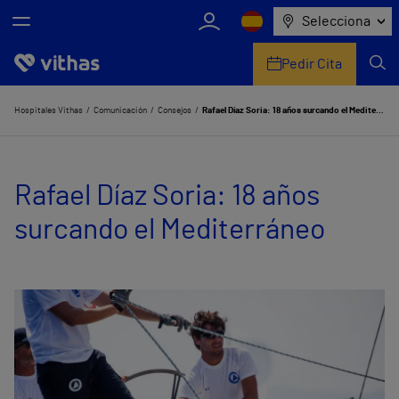
Selecciona
Pedir Cita
Nosotros
Hospitales Vithas
Comunicación
Consejos
Rafael Díaz Soria: 18 años surcando el Mediterráneo
Centros
Rafael Díaz Soria: 18 años
Servicios de salud
surcando el Mediterráneo
Equipo médico y asistencial
Información útil
Comunicación