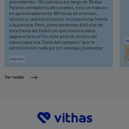
precedentes: 104 partidos a lo largo de 39 días.
Para los verdaderos aficionados, esto se traduce
en aproximadamente 180 horas de emoción,
tensión y, seamos sinceros, muchas horas frente
a la pantalla. Pero ¿cómo podemos disfrutar de
esta fiesta del fútbol sin que nuestra salud
pague el precio? En este post te ofrezco las
Ap
claves para una "Dieta del campeón" que te
permitirá vivir cada gol con energía y bienestar.
Nutrición
Ver todas