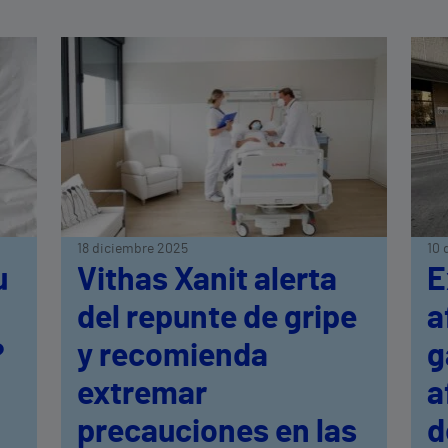
18 diciembre 2025
10 
u
Vithas Xanit alerta
E
del repunte de gripe
a
?
y recomienda
g
extremar
a
precauciones en las
d