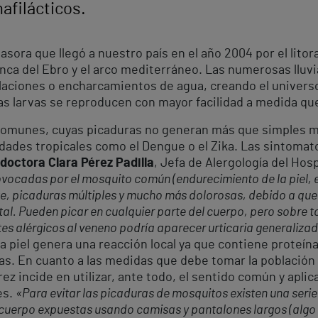
nafilácticos.
sora que llegó a nuestro país en el año 2004 por el litora
nca del Ebro y el arco mediterráneo. Las numerosas lluv
aciones o encharcamientos de agua, creando el universo 
as larvas se reproducen con mayor facilidad a medida qu
comunes, cuyas picaduras no generan más que simples mole
des tropicales como el Dengue o el Zika. Las sintomatol
doctora Clara Pérez Padilla
, Jefa de Alergología del Hos
ovocadas por el mosquito común (endurecimiento de la piel, e
e, picaduras múltiples y mucho más dolorosas, debido a que 
tal. Pueden picar en cualquier parte del cuerpo, pero sobre t
s alérgicos al veneno podría aparecer urticaria generalizada
la piel genera una reacción local ya que contiene proteín
. En cuanto a las medidas que debe tomar la población 
ez incide en utilizar, ante todo, el sentido común y aplic
es.
«Para evitar las picaduras de mosquitos existen una ser
 cuerpo expuestas usando camisas y pantalones largos (algo c