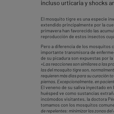
incluso urticaria y shocks a
El mosquito tigre es una especie inva
extendido principalmente por la cue
primavera han favorecido las acumul
reproducción de estos insectos cuy
Pero a diferencia de los mosquitos 
importante transmisora de enfermeda
de su picadura son expuestas por la
«Las reacciones son similares a las pr
las del mosquito tigre son, normalment
requieren más días para su curación to
piernas. Excepcionalmente, en paciente
El veneno de su saliva inyectado en 
huésped ve como sustancias extrañas
incómodos visitantes, la doctora Pér
tomamos con los mosquitos comun
de repelentes: minimizar las zonas del