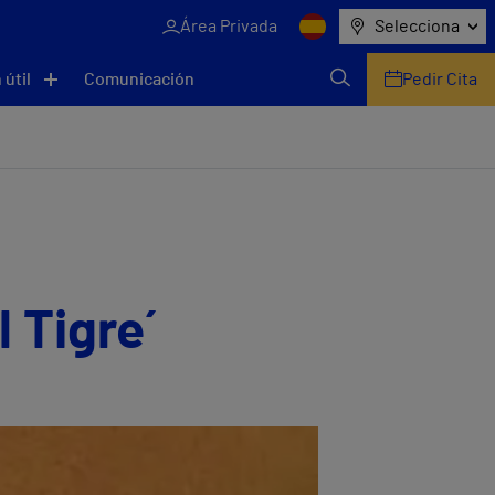
Área Privada
Selecciona
 útil
Comunicación
Pedir Cita
´Tigre´