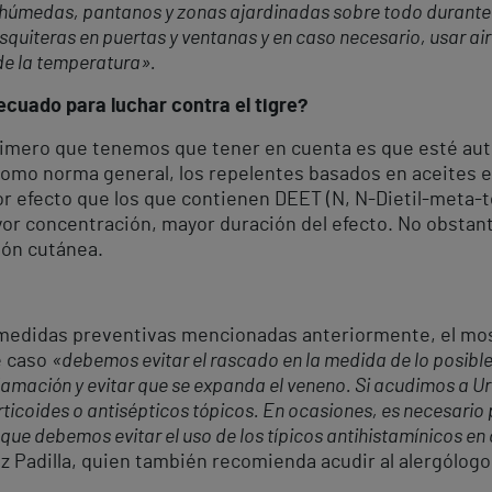
húmedas, pantanos y zonas ajardinadas sobre todo durante 
osquiteras en puertas y ventanas y en caso necesario, usar ai
de la temperatura».
ecuado para luchar contra el tigre?
primero que tenemos que tener en cuenta es que esté auto
como norma general, los repelentes basados en aceites e
or efecto que los que contienen DEET (N, N-Dietil-meta-t
yor concentración, mayor duración del efecto. No obstant
ión cutánea.
 medidas preventivas mencionadas anteriormente, el mosq
e caso
«debemos evitar el rascado en la medida de lo posible,
flamación y evitar que se expanda el veneno. Si acudimos a 
ticoides o antisépticos tópicos. En ocasiones, es necesario 
 que debemos evitar el uso de los típicos antihistamínicos en
z Padilla, quien también recomienda acudir al alergólogo