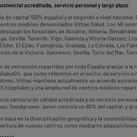
istencial acreditada, servicio personal y largo plazo
io de capital 100% español y el segundo a nivel nacional
 centros médicos denominados Vithas Salud. Los 46 centr
 y destacan los hospitales de Alicante, Almería, Benalmád
ga, Sevilla, Tenerife, Vigo, Valencia y Vitoria-Gasteiz. L
lche, El Ejido, Fuengirola, Granada, La Estrada, Las Pal
cón de la Victoria, Sanxenxo, Sevilla, Torre del Mar, Torr
 de extracción repartidos por toda España gracias a la r
aSalud24, que como referente en el sector da servicio a 
 último, Vithas mantiene actualmente un acuerdo estraté
5 hospitales y una amplia red de centros médicos reparti
cia sanitaria de calidad acreditada y un servicio personal
has: Goodgrower, quien controla un 80% del capital, y grup
basa en la diversificación geográfica y la sostenibilida
 apertura de nuevos centros como mediante adquisiciones