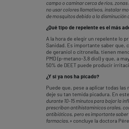
campo o caminar cerca de ríos, zonas 
no usar colores llamativos, instalar m
de mosquitos debido a la disminución 
¿Qué tipo de repelente es el más ad
A la hora de elegir un repelente lo 
Sanidad. Es importante saber que, 
de geraniol o citronella, tienen men
PMD (p-metano-3,8 diol) y que, a ma
50% de DEET puede producir irritac
¿Y si ya nos ha picado?
Puede que, pese a aplicar todas las
deje su tan temida picadura. En est
durante 10-15 minutos para bajar la in
prescriban antihistamínicos orales, cor
antibióticos, pero es importante saber
farmacias.»
concluye la doctora Pére