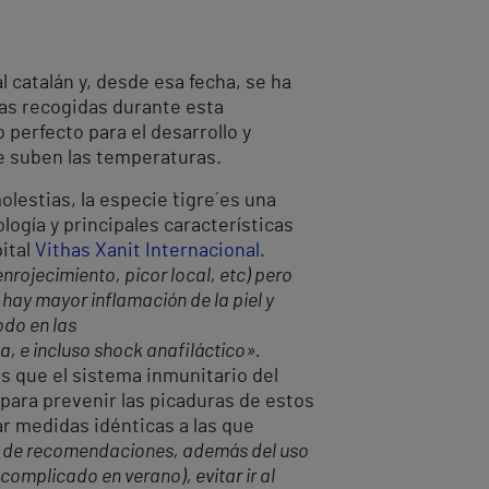
l catalán y, desde esa fecha, se ha
ias recogidas durante esta
perfecto para el desarrollo y
e suben las temperaturas.
stias, la especie ´tigre´ es una
ogía y principales características
pital
Vithas Xanit Internacional
.
nrojecimiento, picor local, etc) pero
hay mayor inflamación de la piel y
odo en las
, e incluso shock anafiláctico».
as que el sistema inmunitario del
para prevenir las picaduras de estos
ar medidas idénticas a las que
ie de recomendaciones, además del uso
omplicado en verano), evitar ir al