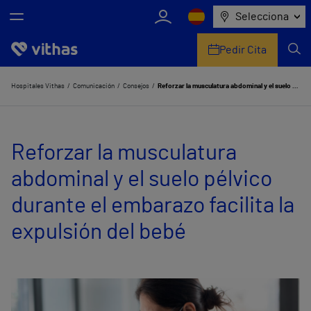
Selecciona
Pedir Cita
Nosotros
Hospitales Vithas
Comunicación
Consejos
Reforzar la musculatura abdominal y el suelo pélvico durante el embarazo facilita la expulsión del bebé
Centros
Reforzar la musculatura
Servicios de salud
abdominal y el suelo pélvico
Equipo médico y asistencial
durante el embarazo facilita la
Información útil
expulsión del bebé
Comunicación