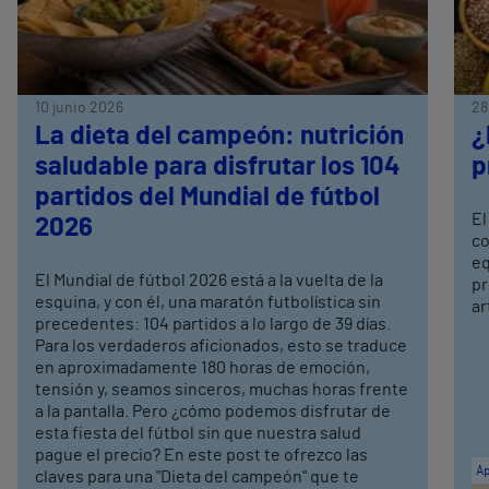
10 junio 2026
28
La dieta del campeón: nutrición
¿
saludable para disfrutar los 104
p
partidos del Mundial de fútbol
El
2026
co
eq
El Mundial de fútbol 2026 está a la vuelta de la
pr
esquina, y con él, una maratón futbolística sin
ar
precedentes: 104 partidos a lo largo de 39 días.
Para los verdaderos aficionados, esto se traduce
en aproximadamente 180 horas de emoción,
tensión y, seamos sinceros, muchas horas frente
a la pantalla. Pero ¿cómo podemos disfrutar de
esta fiesta del fútbol sin que nuestra salud
pague el precio? En este post te ofrezco las
Ap
claves para una "Dieta del campeón" que te