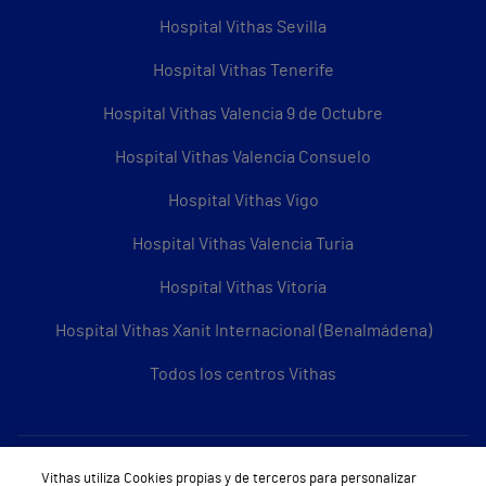
Hospital Vithas Sevilla
Hospital Vithas Tenerife
Hospital Vithas Valencia 9 de Octubre
Hospital Vithas Valencia Consuelo
Hospital Vithas Vigo
Hospital Vithas Valencia Turia
Hospital Vithas Vitoria
Hospital Vithas Xanit Internacional (Benalmádena)
Todos los centros Vithas
Sobre Vithas
Vithas utiliza Cookies propias y de terceros para personalizar