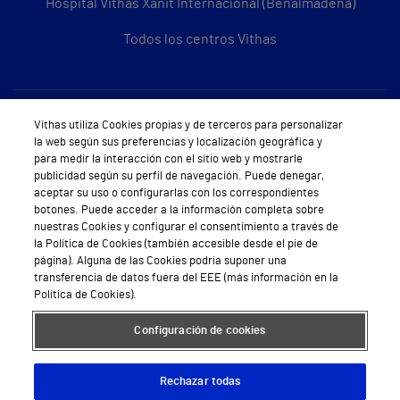
Hospital Vithas Xanit Internacional (Benalmádena)
Todos los centros Vithas
Sobre Vithas
Vithas utiliza Cookies propias y de terceros para personalizar
la web según sus preferencias y localización geográfica y
Quiénes somos
para medir la interacción con el sitio web y mostrarle
publicidad según su perfil de navegación. Puede denegar,
Trabajar en Vithas
aceptar su uso o configurarlas con los correspondientes
botones. Puede acceder a la información completa sobre
Teléfono Cita Médica
nuestras Cookies y configurar el consentimiento a través de
la Política de Cookies (también accesible desde el pie de
Teléfono Atención al Cliente
página). Alguna de las Cookies podría suponer una
transferencia de datos fuera del EEE (más información en la
Política de seguridad y salud en el trabajo
Política de Cookies).
Conoce a Supervita
Configuración de cookies
Rechazar todas