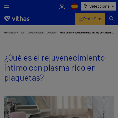
Selecciona
Pedir Cita
Nosotros
Hospitales Vithas
Comunicación
Consejos
¿Qué es el rejuvenecimiento íntimo con plasma rico en plaquetas?
Centros
¿Qué es el rejuvenecimiento
Servicios de salud
íntimo con plasma rico en
Equipo médico y asistencial
plaquetas?
Información útil
Comunicación