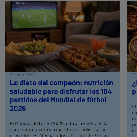
10 junio 2026
28
La dieta del campeón: nutrición
¿
saludable para disfrutar los 104
p
partidos del Mundial de fútbol
El
2026
co
eq
El Mundial de fútbol 2026 está a la vuelta de la
pr
esquina, y con él, una maratón futbolística sin
ar
precedentes: 104 partidos a lo largo de 39 días.