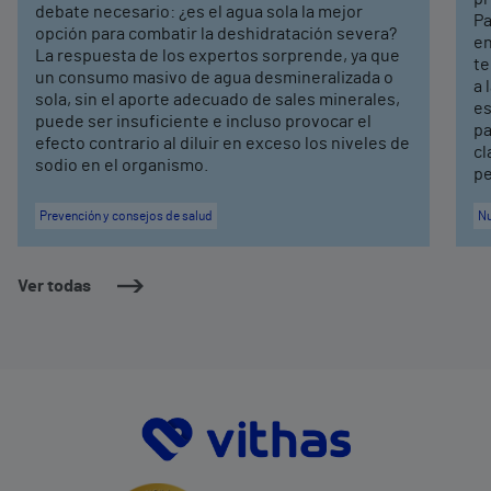
debate necesario: ¿es el agua sola la mejor
Pa
opción para combatir la deshidratación severa?
en
La respuesta de los expertos sorprende, ya que
te
un consumo masivo de agua desmineralizada o
a 
sola, sin el aporte adecuado de sales minerales,
es
puede ser insuficiente e incluso provocar el
pa
efecto contrario al diluir en exceso los niveles de
cl
sodio en el organismo.
pe
Prevención y consejos de salud
Nu
Ver todas