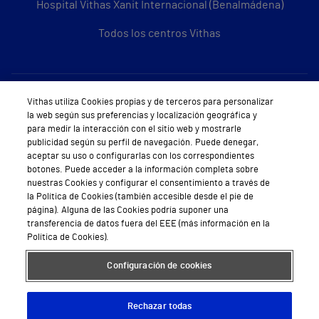
Hospital Vithas Xanit Internacional (Benalmádena)
Todos los centros Vithas
Sobre Vithas
Vithas utiliza Cookies propias y de terceros para personalizar
la web según sus preferencias y localización geográfica y
Quiénes somos
para medir la interacción con el sitio web y mostrarle
publicidad según su perfil de navegación. Puede denegar,
Trabajar en Vithas
aceptar su uso o configurarlas con los correspondientes
botones. Puede acceder a la información completa sobre
Teléfono Cita Médica
nuestras Cookies y configurar el consentimiento a través de
la Política de Cookies (también accesible desde el pie de
Teléfono Atención al Cliente
página). Alguna de las Cookies podría suponer una
transferencia de datos fuera del EEE (más información en la
Política de seguridad y salud en el trabajo
Política de Cookies).
Conoce a Supervita
Configuración de cookies
Rechazar todas