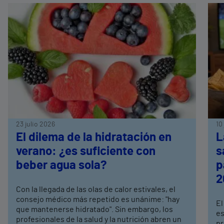
23 julio 2026
10
El dilema de la hidratación en
L
verano: ¿es suficiente con
s
beber agua sola?
p
2
Con la llegada de las olas de calor estivales, el
consejo médico más repetido es unánime: "hay
El
que mantenerse hidratado". Sin embargo, los
es
profesionales de la salud y la nutrición abren un
pr