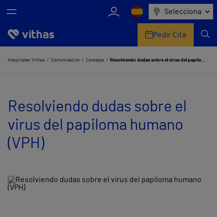
Selecciona
Pedir Cita
Nosotros
Hospitales Vithas
Comunicación
Consejos
Resolviendo dudas sobre el virus del papiloma humano (VPH)
Centros
Resolviendo dudas sobre el
Servicios de salud
virus del papiloma humano
Equipo médico y asistencial
(VPH)
Información útil
Comunicación