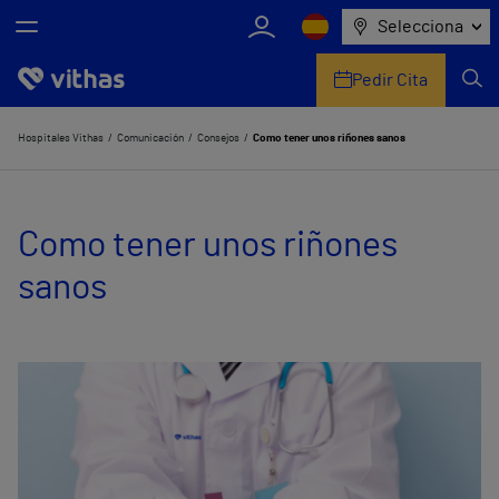
Selecciona
Pedir Cita
Nosotros
Hospitales Vithas
Comunicación
Consejos
Como tener unos riñones sanos
Centros
Como tener unos riñones
Servicios de salud
sanos
Equipo médico y asistencial
Información útil
Comunicación