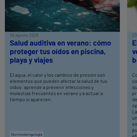
06 agosto 2026
23
Salud auditiva en verano: cómo
E
proteger tus oídos en piscina,
v
playa y viajes
b
El agua, el calor y los cambios de presión son
Co
elementos que pueden afectar la salud de tus
co
oídos: aprende a prevenir infecciones y
qu
molestias frecuentes en verano y a actuar a
pr
tiempo si aparecen.
de
op
La
un
so
pu
Otorrinolaringología
ef