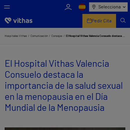
Selecciona
Pedir Cita
Nosotros
Hospitales Vithas
Comunicación
Consejos
El Hospital Vithas Valencia Consuelo destaca la importancia de la salud sexual en la menopausia en el Día Mundial de la Menopausia
Centros
El Hospital Vithas Valencia
Servicios de salud
Consuelo destaca la
Equipo médico y asistencial
importancia de la salud sexual
Información útil
en la menopausia en el Día
Comunicación
Mundial de la Menopausia