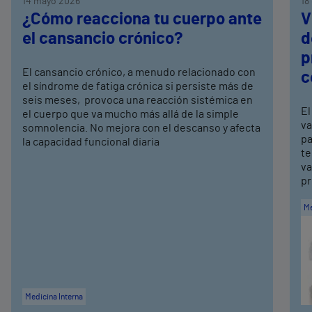
14 mayo 2026
18
¿Cómo reacciona tu cuerpo ante
V
el cansancio crónico?
d
p
El cansancio crónico, a menudo relacionado con
c
el síndrome de fatiga crónica si persiste más de
seis meses, provoca una reacción sistémica en
El
el cuerpo que va mucho más allá de la simple
va
somnolencia. No mejora con el descanso y afecta
pa
la capacidad funcional diaria
te
va
pr
Me
Medicina Interna