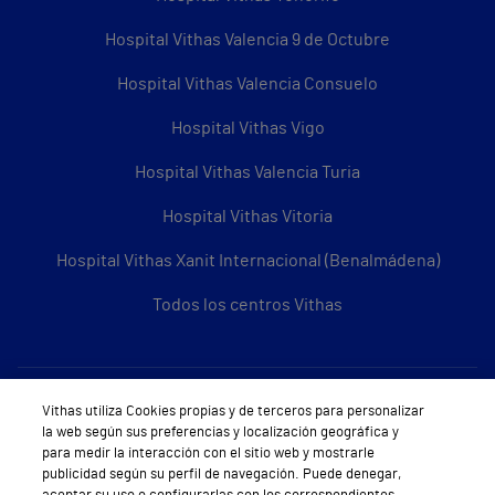
Hospital Vithas Valencia 9 de Octubre
Hospital Vithas Valencia Consuelo
Hospital Vithas Vigo
Hospital Vithas Valencia Turia
Hospital Vithas Vitoria
Hospital Vithas Xanit Internacional (Benalmádena)
Todos los centros Vithas
Sobre Vithas
Vithas utiliza Cookies propias y de terceros para personalizar
la web según sus preferencias y localización geográfica y
Quiénes somos
para medir la interacción con el sitio web y mostrarle
publicidad según su perfil de navegación. Puede denegar,
Trabajar en Vithas