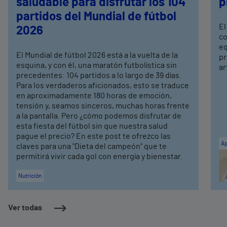
saludable para disfrutar los 104
p
partidos del Mundial de fútbol
El
2026
co
eq
El Mundial de fútbol 2026 está a la vuelta de la
pr
esquina, y con él, una maratón futbolística sin
ar
precedentes: 104 partidos a lo largo de 39 días.
Para los verdaderos aficionados, esto se traduce
en aproximadamente 180 horas de emoción,
tensión y, seamos sinceros, muchas horas frente
a la pantalla. Pero ¿cómo podemos disfrutar de
esta fiesta del fútbol sin que nuestra salud
pague el precio? En este post te ofrezco las
Ap
claves para una "Dieta del campeón" que te
permitirá vivir cada gol con energía y bienestar.
Nutrición
Ver todas