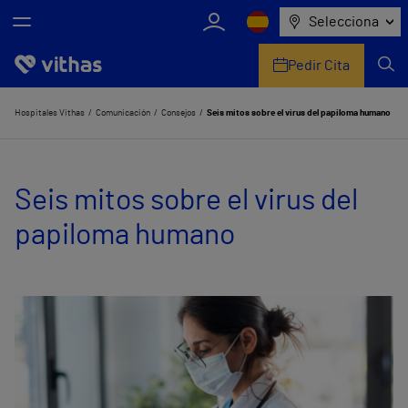
Selecciona
Pedir Cita
Nosotros
Hospitales Vithas
Comunicación
Consejos
Seis mitos sobre el virus del papiloma humano
Centros
Seis mitos sobre el virus del
Servicios de salud
papiloma humano
Equipo médico y asistencial
Información útil
Comunicación