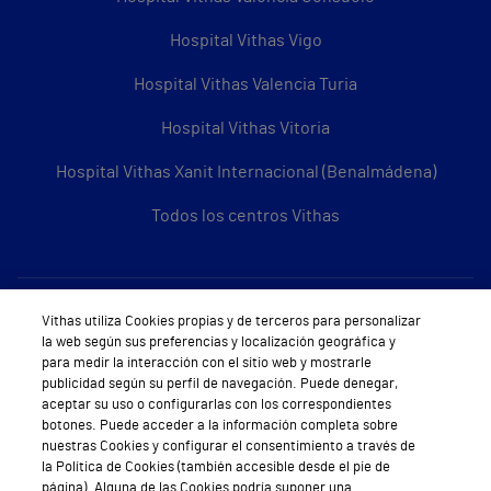
Hospital Vithas Vigo
Hospital Vithas Valencia Turia
Hospital Vithas Vitoria
Hospital Vithas Xanit Internacional (Benalmádena)
Todos los centros Vithas
Sobre Vithas
Vithas utiliza Cookies propias y de terceros para personalizar
la web según sus preferencias y localización geográfica y
Quiénes somos
para medir la interacción con el sitio web y mostrarle
publicidad según su perfil de navegación. Puede denegar,
Trabajar en Vithas
aceptar su uso o configurarlas con los correspondientes
botones. Puede acceder a la información completa sobre
Teléfono Cita Médica
nuestras Cookies y configurar el consentimiento a través de
la Política de Cookies (también accesible desde el pie de
Teléfono Atención al Cliente
página). Alguna de las Cookies podría suponer una