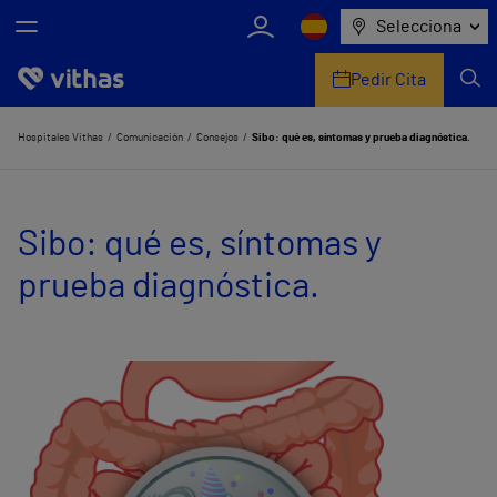
Selecciona
Pedir Cita
Nosotros
Hospitales Vithas
Comunicación
Consejos
Sibo: qué es, síntomas y prueba diagnóstica.
Centros
Sibo: qué es, síntomas y
Servicios de salud
prueba diagnóstica.
Equipo médico y asistencial
Información útil
Comunicación