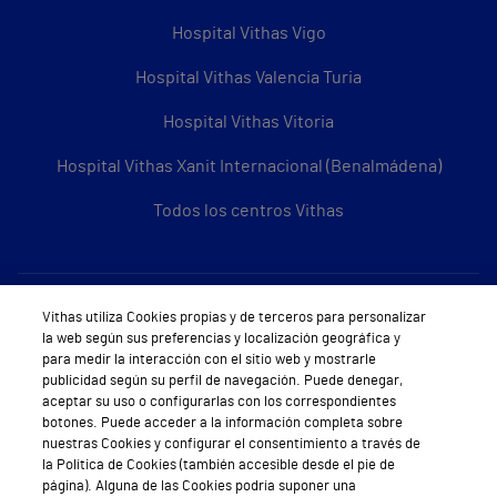
Hospital Vithas Vigo
Hospital Vithas Valencia Turia
Hospital Vithas Vitoria
Hospital Vithas Xanit Internacional (Benalmádena)
Todos los centros Vithas
Sobre Vithas
Vithas utiliza Cookies propias y de terceros para personalizar
la web según sus preferencias y localización geográfica y
Quiénes somos
para medir la interacción con el sitio web y mostrarle
publicidad según su perfil de navegación. Puede denegar,
Trabajar en Vithas
aceptar su uso o configurarlas con los correspondientes
botones. Puede acceder a la información completa sobre
Teléfono Cita Médica
nuestras Cookies y configurar el consentimiento a través de
la Política de Cookies (también accesible desde el pie de
Teléfono Atención al Cliente
página). Alguna de las Cookies podría suponer una