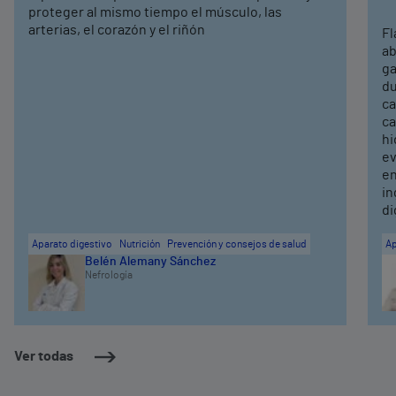
proteger al mismo tiempo el músculo, las
arterias, el corazón y el riñón
Fl
ab
ga
du
ca
ca
hi
ev
en
in
di
Aparato digestivo
Nutrición
Prevención y consejos de salud
Ap
Belén Alemany Sánchez
Nefrología
Ver todas