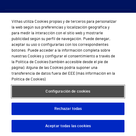
Sobre Vithas
Vithas utiliza Cookies propias y de terceros para personalizar
la web según sus preferencias y localización geográfica y
Quiénes somos
para medir la interacción con el sitio web y mostrarle
publicidad según su perfil de navegación. Puede denegar,
Trabajar en Vithas
aceptar su uso o configurarlas con los correspondientes
botones. Puede acceder a la información completa sobre
Teléfono Cita Médica
nuestras Cookies y configurar el consentimiento a través de
la Política de Cookies (también accesible desde el pie de
Teléfono Atención al Cliente
página). Alguna de las Cookies podría suponer una
transferencia de datos fuera del EEE (más información en la
Política de seguridad y salud en el trabajo
Política de Cookies).
Conoce a Supervita
Configuración de cookies
Rechazar todas
Aviso Legal
Política de cookies
Política de privacidad
Mapa web
Protección de datos
Aceptar todas las cookies
Descargar App
Pedir cita
© 2026 Vithas. Todos los derechos reservados.