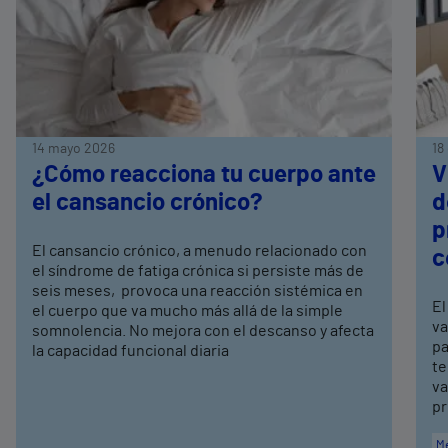
14 mayo 2026
18
¿Cómo reacciona tu cuerpo ante
V
el cansancio crónico?
d
p
El cansancio crónico, a menudo relacionado con
c
el síndrome de fatiga crónica si persiste más de
seis meses, provoca una reacción sistémica en
El
el cuerpo que va mucho más allá de la simple
va
somnolencia. No mejora con el descanso y afecta
pa
la capacidad funcional diaria
te
va
pr
Me