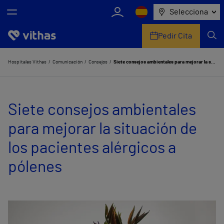
Selecciona
Pedir Cita
Nosotros
Hospitales Vithas
Comunicación
Consejos
Siete consejos ambientales para mejorar la situación de los pacientes alérgicos a pólenes
Centros
Siete consejos ambientales
Servicios de salud
para mejorar la situación de
Equipo médico y asistencial
los pacientes alérgicos a
Información útil
pólenes
Comunicación