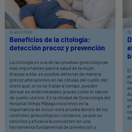
14 abril 2026
16
Beneficios de la citología:
D
detección precoz y prevención
e
b
La citología es una de las pruebas ginecológicas
más importantes para la salud de la mujer.
El
Gracias a ella, es posible detectar de manera
pr
precoz alteraciones en las células del cuello del
fa
útero que, si no se tratan a tiempo, pueden
em
derivar en enfermedades graves como el cáncer
Au
de cuello uterino. En la Unidad de Ginecología del
me
Hospital Vithas Málaga insistimos en la
pr
importancia de incluir esta prueba dentro de los
co
controles ginecológicos rutinarios, ya que su
ac
sencillez y eficacia la convierten en una
herramienta fundamental de prevención y