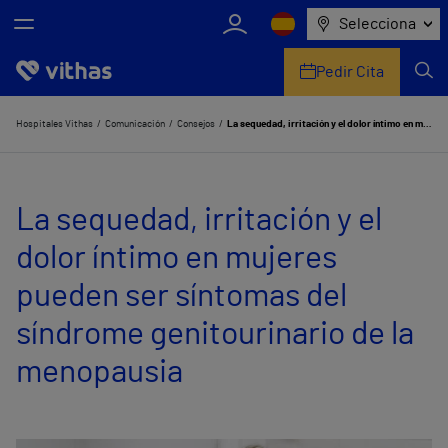
Selecciona
Pedir Cita
Nosotros
Hospitales Vithas
Comunicación
Consejos
La sequedad, irritación y el dolor íntimo en mujeres pueden ser síntomas del síndrome genitourinario de la menopausia
Centros
La sequedad, irritación y el
Servicios de salud
dolor íntimo en mujeres
Equipo médico y asistencial
pueden ser síntomas del
Información útil
síndrome genitourinario de la
Comunicación
menopausia