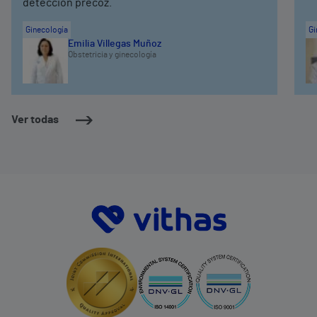
detección precoz.
Ginecología
Gi
Emilia Villegas Muñoz
Obstetricia y ginecología
Ver todas