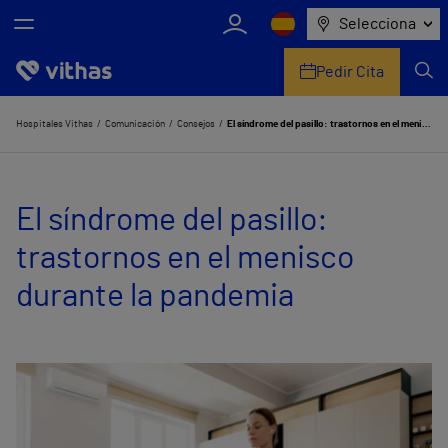
Selecciona
Pedir Cita
Nosotros
Hospitales Vithas
Comunicación
Consejos
El síndrome del pasillo: trastornos en el menisco durante la pandemia
Centros
El síndrome del pasillo:
Servicios de salud
trastornos en el menisco
Equipo médico y asistencial
durante la pandemia
Información útil
Comunicación