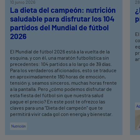
10 junio 2026
28
La dieta del campeón: nutrición
¿
saludable para disfrutar los 104
p
partidos del Mundial de fútbol
El
2026
co
eq
El Mundial de fútbol 2026 está a la vuelta de la
pr
esquina, y con él, una maratón futbolística sin
ar
precedentes: 104 partidos a lo largo de 39 días.
Para los verdaderos aficionados, esto se traduce
en aproximadamente 180 horas de emoción,
tensión y, seamos sinceros, muchas horas frente
a la pantalla. Pero ¿cómo podemos disfrutar de
esta fiesta del fútbol sin que nuestra salud
pague el precio? En este post te ofrezco las
Ap
claves para una "Dieta del campeón" que te
permitirá vivir cada gol con energía y bienestar.
Nutrición