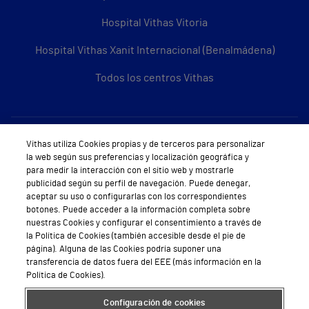
Hospital Vithas Vitoria
Hospital Vithas Xanit Internacional (Benalmádena)
Todos los centros Vithas
Sobre Vithas
Vithas utiliza Cookies propias y de terceros para personalizar
la web según sus preferencias y localización geográfica y
Quiénes somos
para medir la interacción con el sitio web y mostrarle
publicidad según su perfil de navegación. Puede denegar,
Trabajar en Vithas
aceptar su uso o configurarlas con los correspondientes
botones. Puede acceder a la información completa sobre
Teléfono Cita Médica
nuestras Cookies y configurar el consentimiento a través de
la Política de Cookies (también accesible desde el pie de
Teléfono Atención al Cliente
página). Alguna de las Cookies podría suponer una
transferencia de datos fuera del EEE (más información en la
Política de seguridad y salud en el trabajo
Política de Cookies).
Conoce a Supervita
Configuración de cookies