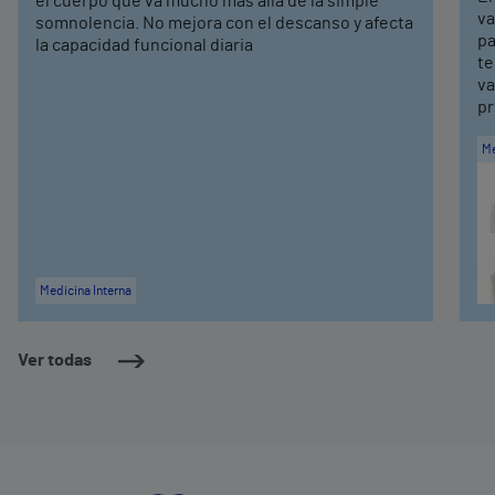
el cuerpo que va mucho más allá de la simple
va
somnolencia. No mejora con el descanso y afecta
pa
la capacidad funcional diaria
te
va
pr
Me
Medicina Interna
Ver todas