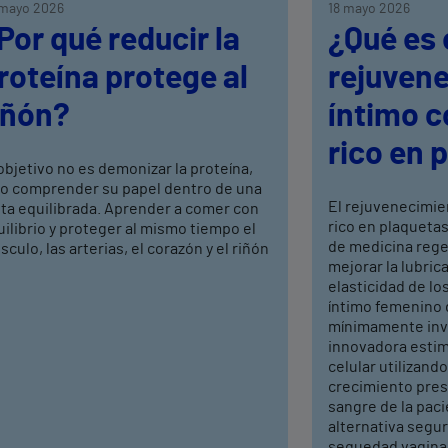
mayo 2026
18 mayo 2026
Por qué reducir la
¿Qué es 
roteína protege al
rejuven
iñón?
íntimo 
rico en 
objetivo no es demonizar la proteína,
no comprender su papel dentro de una
El rejuvenecimie
eta equilibrada. Aprender a comer con
rico en plaquetas
ilibrio y proteger al mismo tiempo el
de medicina rege
culo, las arterias, el corazón y el riñón
mejorar la lubrica
elasticidad de los
íntimo femenino 
mínimamente inva
innovadora estim
celular utilizand
crecimiento pres
sangre de la pac
alternativa segura
sequedad vaginal,