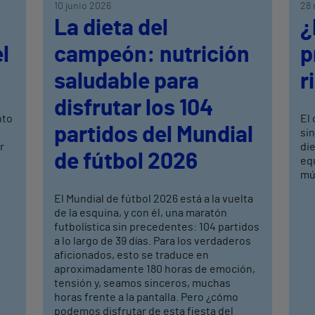
10 junio 2026
28 
La dieta del
¿
l
campeón: nutrición
p
saludable para
r
disfrutar los 104
nto
El 
partidos del Mundial
si
r
di
de fútbol 2026
equ
mús
El Mundial de fútbol 2026 está a la vuelta
de la esquina, y con él, una maratón
futbolística sin precedentes: 104 partidos
a lo largo de 39 días. Para los verdaderos
aficionados, esto se traduce en
aproximadamente 180 horas de emoción,
tensión y, seamos sinceros, muchas
horas frente a la pantalla. Pero ¿cómo
podemos disfrutar de esta fiesta del