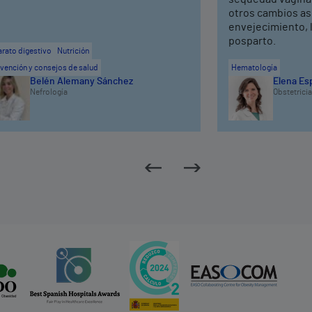
otros cambios as
envejecimiento, 
posparto.
rato digestivo
Nutrición
vención y consejos de salud
Hematología
Belén Alemany Sánchez
Elena Es
Nefrología
Obstetricia