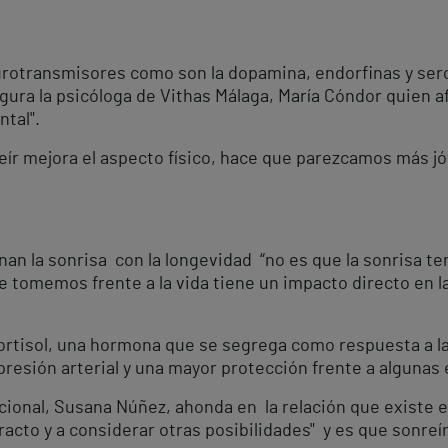
eurotransmisores como son la dopamina, endorfinas y ser
egura la psicóloga de Vithas Málaga, María Cóndor quien a
ntal".
r mejora el aspecto físico, hace que parezcamos más jó
nan la sonrisa con la longevidad “no es que la sonrisa te
ue tomemos frente a la vida tiene un impacto directo en la
ortisol, una hormona que se segrega como respuesta a la 
presión arterial y una mayor protección frente a alguna
cional, Susana Núñez, ahonda en la relación que existe en
acto y a considerar otras posibilidades" y es que sonreí