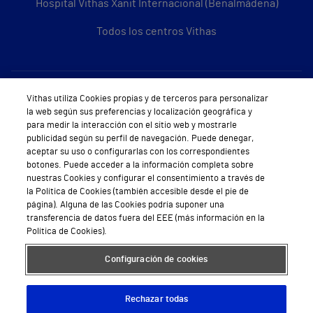
Hospital Vithas Xanit Internacional (Benalmádena)
Todos los centros Vithas
Sobre Vithas
Vithas utiliza Cookies propias y de terceros para personalizar
la web según sus preferencias y localización geográfica y
Quiénes somos
para medir la interacción con el sitio web y mostrarle
publicidad según su perfil de navegación. Puede denegar,
Trabajar en Vithas
aceptar su uso o configurarlas con los correspondientes
botones. Puede acceder a la información completa sobre
Teléfono Cita Médica
nuestras Cookies y configurar el consentimiento a través de
la Política de Cookies (también accesible desde el pie de
Teléfono Atención al Cliente
página). Alguna de las Cookies podría suponer una
transferencia de datos fuera del EEE (más información en la
Política de seguridad y salud en el trabajo
Política de Cookies).
Conoce a Supervita
Configuración de cookies
Rechazar todas