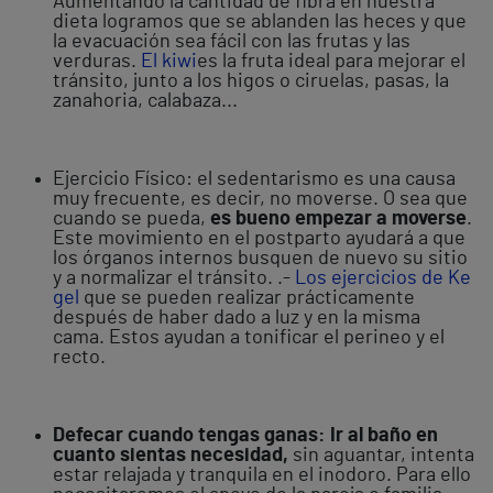
Aumentando la cantidad de fibra en nuestra
dieta logramos que se ablanden las heces y que
la evacuación sea fácil con las frutas y las
verduras.
El kiwi
es la fruta ideal para mejorar el
tránsito, junto a los higos o ciruelas, pasas, la
zanahoria, calabaza...
Ejercicio Físico: el sedentarismo es una causa
muy frecuente, es decir, no moverse. O sea que
cuando se pueda,
es bueno empezar a moverse
.
Este movimiento en el postparto ayudará a que
los órganos internos busquen de nuevo su sitio
y a normalizar el tránsito. .-
Los ejercicios de Ke
gel
que se pueden realizar prácticamente
después de haber dado a luz y en la misma
cama. Estos ayudan a tonificar el perineo y el
recto.
Defecar cuando tengas ganas: Ir al baño en
cuanto sientas necesidad
,
sin aguantar, intenta
estar relajada y tranquila en el inodoro. Para ello