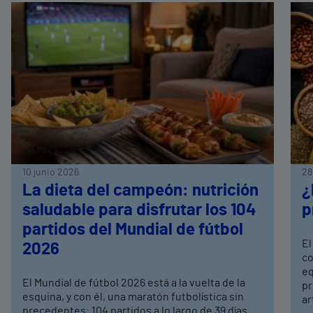
10 junio 2026
28
La dieta del campeón: nutrición
¿
saludable para disfrutar los 104
p
partidos del Mundial de fútbol
El
2026
co
eq
El Mundial de fútbol 2026 está a la vuelta de la
pr
esquina, y con él, una maratón futbolística sin
ar
precedentes: 104 partidos a lo largo de 39 días.